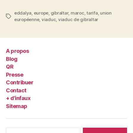
eddalya
,
europe
,
gibraltar
,
maroc
,
tarifa
,
union
Étiquettes
européenne
,
viaduc
,
viaduc de gibraltar
A propos
Blog
QR
Presse
Contribuer
Contact
+ d’infaux
Sitemap
Rechercher :