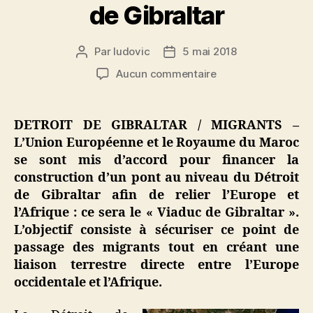
de Gibraltar
Par
ludovic
5 mai 2018
Auteur
Date
de
de
sur
Aucun commentaire
l’article
l’article
Détroit
de
Gibraltar
DETROIT DE GIBRALTAR / MIGRANTS –
:
L’Union Européenne et le Royaume du Maroc
l’Europe
se sont mis d’accord pour financer la
et
construction d’un pont au niveau du Détroit
le
de Gibraltar afin de relier l’Europe et
Maroc
l’Afrique : ce sera le « Viaduc de Gibraltar ».
s’accordent
sur
L’objectif consiste à sécuriser ce point de
la
passage des migrants tout en créant une
construction
liaison terrestre directe entre l’Europe
du
occidentale et l’Afrique.
Viaduc
de