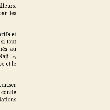
lleurs,
par les
rifa et
si tout
fiés au
Naji »,
e et le
curiser
confie
ations