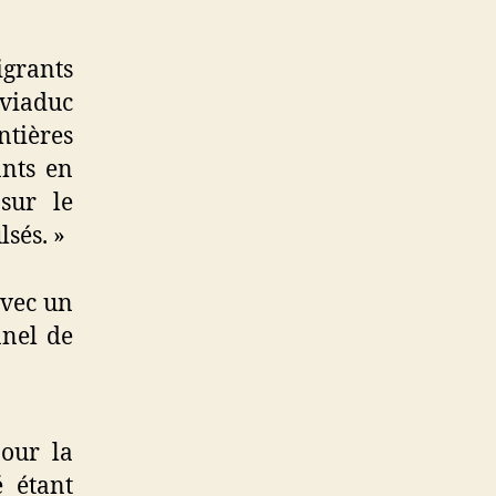
igrants
 viaduc
tières
ants en
sur le
sés. »
avec un
nnel de
pour la
é étant