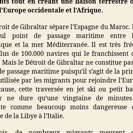
ts tout en créant une liaison terrestre 
l’Europe occidentale et l’Afrique.
roit de Gibraltar sépare l’Espagne du Maroc. Il
ul point de passage maritime entre l
ique et la mer Méditerranée. Il est très fr
lus de 100.000 navires qui le franchissent
 Mais le Détroit de Gibraltar ne constitue pa
de passage maritime puisqu’il s’agit de la pri
utilisée par les migrants pour rejoindre l’Eur
ause, cette traversée en jet ski ou petit b
r ne dure qu’une vingtaine de minutes
nte comme beaucoup moins dangereuse 
 de la Libye à l’Italie.
fois, de nombreux migrants meurent 