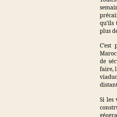
semain
précai
qu’ils
plus d
C’est
Maroc 
de séc
faire,
viaduc
distan
Si les
constr
géogra