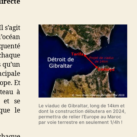
directe
construction
du
Viaduc
de
 s’agit
Gibraltar
’océan
équenté
 chaque
s qu’un
ncipale
ope. Et
ateau à
 et se
Le viaduc de Gibraltar, long de 14km et
que le
dont la construction débutera en 2024,
permettra de relier l’Europe au Maroc
par voie terrestre en seulement 1/4h !
chaque