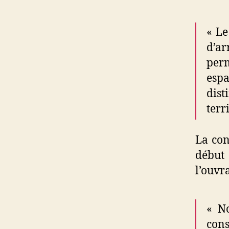
« Le
d’ar
per
espa
dis
terr
La con
début 
l’ouvra
« No
cons