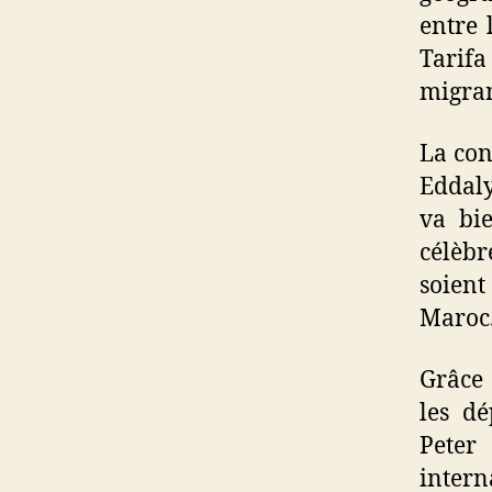
entre 
Tarifa
migran
La con
Eddaly
va bie
célèbr
soient
Maroc
Grâce 
les d
Peter
intern