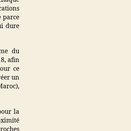
cations
e parce
ui dure
ume du
8, afin
Pour ce
réer un
Maroc),
pour la
oximité
proches