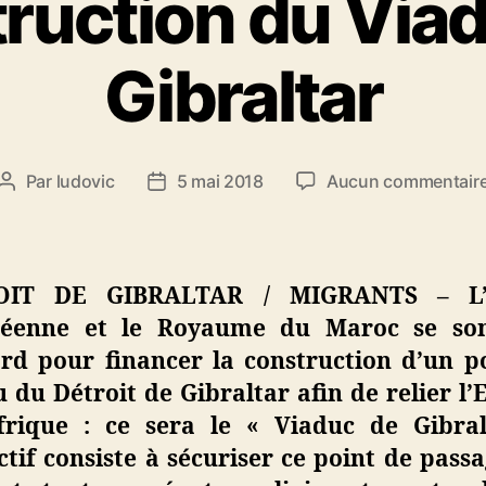
ruction du Via
Gibraltar
Par
ludovic
5 mai 2018
Aucun commentair
Auteur
Date
de
de
l’article
l’article
OIT DE GIBRALTAR / MIGRANTS – L’
éenne et le Royaume du Maroc se so
ord pour financer la construction d’un p
 du Détroit de Gibraltar afin de relier l
Afrique : ce sera le « Viaduc de Gibral
ctif consiste à sécuriser ce point de pass