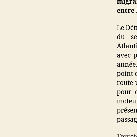
migran
entre 
Le Dét
du se
Atlant
avec p
année.
point 
route 
pour c
moteu
prése
passage
Toute