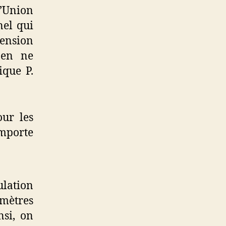
l’Union
nel qui
ension
t en ne
ique P.
our les
importe
ulation
 mètres
nsi, on