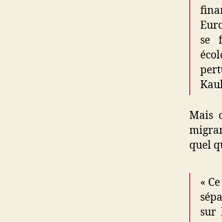
fina
Euro
se 
écol
pert
Kaul
Mais c
migran
quel q
« Ce
sépa
sur 