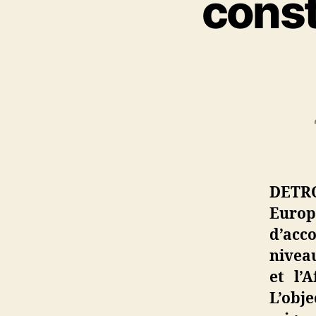
const
DETR
Europ
d’acc
niveau
et l’
L’obje