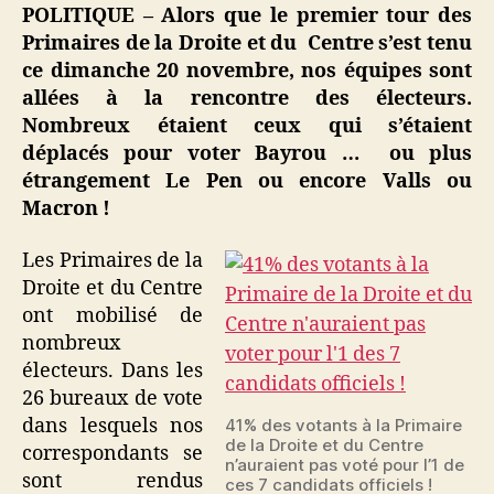
la
POLITIQUE – Alors que le premier tour des
Droite
Primaires de la Droite et du Centre s’est tenu
et
ce dimanche 20 novembre, nos équipes sont
du
allées à la rencontre des électeurs.
Centre
Nombreux étaient ceux qui s’étaient
:
déplacés pour voter Bayrou … ou plus
ils
voulaient
étrangement Le Pen ou encore Valls ou
voter
Macron !
Bayrou,
Macron,
Les Primaires de la
Valls
Droite et du Centre
ou
ont mobilisé de
Le
nombreux
Pen
électeurs. Dans les
26 bureaux de vote
dans lesquels nos
41% des votants à la Primaire
de la Droite et du Centre
correspondants se
n’auraient pas voté pour l’1 de
sont rendus
ces 7 candidats officiels !