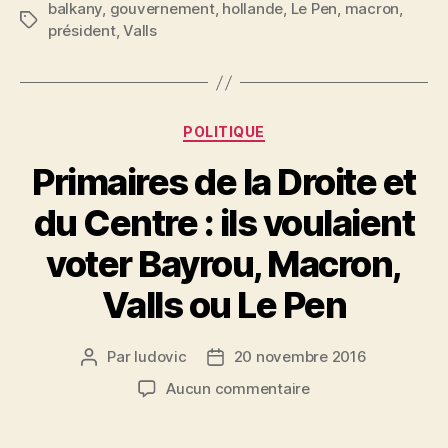
balkany
,
gouvernement
,
hollande
,
Le Pen
,
macron
,
Étiquettes
président
,
Valls
Catégories
POLITIQUE
Primaires de la Droite et
du Centre : ils voulaient
voter Bayrou, Macron,
Valls ou Le Pen
Par
ludovic
20 novembre 2016
Auteur
Date
de
de
sur
Aucun commentaire
l’article
l’article
Primaires
de