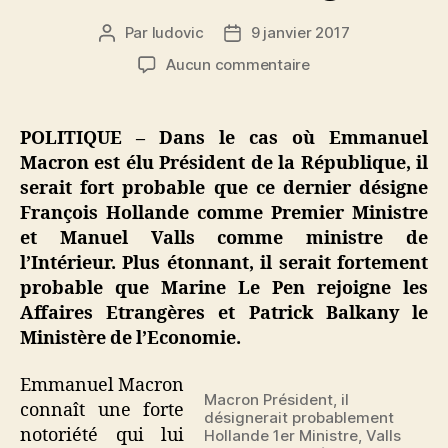
Par
ludovic
9 janvier 2017
Auteur
Date
de
de
sur
Aucun commentaire
l’article
l’article
Macron
président
:
POLITIQUE – Dans le cas où Emmanuel
Hollande
Macron est élu Président de la République, il
1er
serait fort probable que ce dernier désigne
ministre
François Hollande comme Premier Ministre
et
et Manuel Valls comme ministre de
Valls
l’Intérieur. Plus étonnant, il serait fortement
à
l’intérieur,
probable que Marine Le Pen rejoigne les
Le
Affaires Etrangères et Patrick Balkany le
Pen
Ministère de l’Economie.
aux
affaires
Emmanuel Macron
étrangères
Macron Président, il
connaît une forte
désignerait probablement
notoriété qui lui
Hollande 1er Ministre, Valls