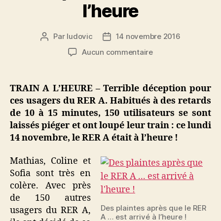
l’heure
Par
ludovic
14 novembre 2016
Auteur
Date
de
de
sur
Aucun commentaire
l’article
l’article
Plaintes
de
150
TRAIN A L’HEURE – Terrible déception pour
utilisateurs
ces usagers du RER A. Habitués à des retards
du
de 10 à 15 minutes, 150 utilisateurs se sont
RER
laissés piéger et ont loupé leur train : ce lundi
A
14 novembre, le RER A était à l’heure !
:
leur
train
Mathias, Coline et
était
Sofia sont très en
arrivé
colère. Avec près
exceptionnellemen
de 150 autres
à
Des plaintes après que le RER
usagers du RER A,
l’heure
A … est arrivé à l’heure !