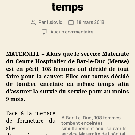
temps
Par
ludovic
18 mars 2018
Auteur
Date
de
de
sur
Aucun commentaire
l’article
l’article
Bar-
Le-
Duc
MATERNITE – Alors que le service Maternité
:
du Centre Hospitalier de Bar-le-Duc (Meuse)
pour
est en péril, 108 femmes ont décidé de tout
sauver
faire pour la sauver. Elles ont toutes décidé
leur
de tomber enceinte en même temps afin
maternité,
d’assurer la survie du service pour au moins
108
femmes
9 mois.
tombent
enceintes
Face à la menace
en
A Bar-Le-Duc, 108 femmes
de fermeture du
tombent enceintes
même
site
simultanément pour sauver le
temps
service Maternité de l’hôpital