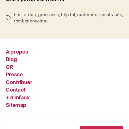
bar-le-duc
,
grossesse
,
hôpital
,
maternité
,
simultanée
,
Étiquettes
tomber enceinte
A propos
Blog
QR
Presse
Contribuer
Contact
+ d’infaux
Sitemap
Rechercher :