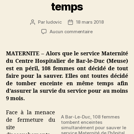
temps
Par
ludovic
18 mars 2018
Auteur
Date
de
de
sur
Aucun commentaire
l’article
l’article
Bar-
Le-
Duc
MATERNITE – Alors que le service Maternité
:
du Centre Hospitalier de Bar-le-Duc (Meuse)
pour
est en péril, 108 femmes ont décidé de tout
sauver
faire pour la sauver. Elles ont toutes décidé
leur
de tomber enceinte en même temps afin
maternité,
d’assurer la survie du service pour au moins
108
femmes
9 mois.
tombent
enceintes
Face à la menace
en
A Bar-Le-Duc, 108 femmes
de fermeture du
tombent enceintes
même
site
simultanément pour sauver le
temps
service Maternité de l’hôpital