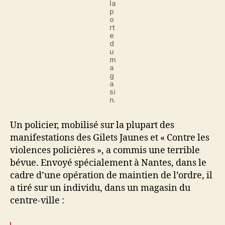
la
p
o
rt
e
d
u
m
a
g
a
si
n.
Un policier, mobilisé sur la plupart des
manifestations des Gilets Jaunes et « Contre les
violences policières », a commis une terrible
bévue. Envoyé spécialement à Nantes, dans le
cadre d’une opération de maintien de l’ordre, il
a tiré sur un individu, dans un magasin du
centre-ville :