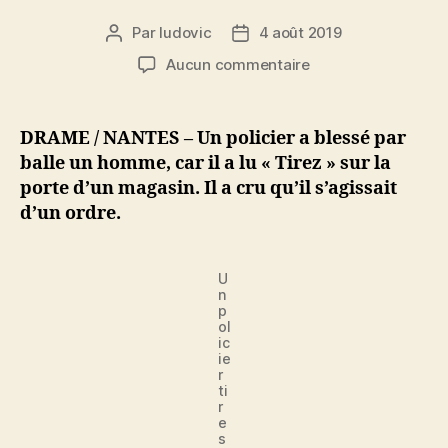
Par
ludovic
4 août 2019
Auteur
Date
de
de
sur
Aucun commentaire
l’article
l’article
Un
policier
blesse
DRAME / NANTES – Un policier a blessé par
par
balle un homme, car il a lu « Tirez » sur la
balle
porte d’un magasin. Il a cru qu’il s’agissait
un
d’un ordre.
homme
dans
un
U
magasin
n
:
p
ol
« Il
ic
était
ie
écrit
r
ti
‘Tirez’
r
! »
e
s