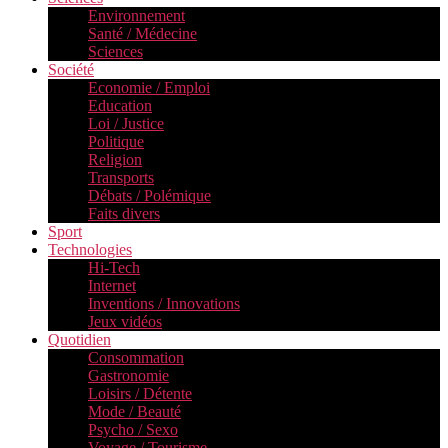
Environnement
Santé / Médecine
Sciences
Société
Economie / Emploi
Education
Loi / Justice
Politique
Religion
Transports
Débats / Polémique
Faits divers
Sport
Technologies
Hi-Tech
Internet
Inventions / Innovations
Jeux vidéos
Quotidien
Consommation
Gastronomie
Loisirs / Détente
Mode / Beauté
Psycho / Sexo
Voyage / Tourisme