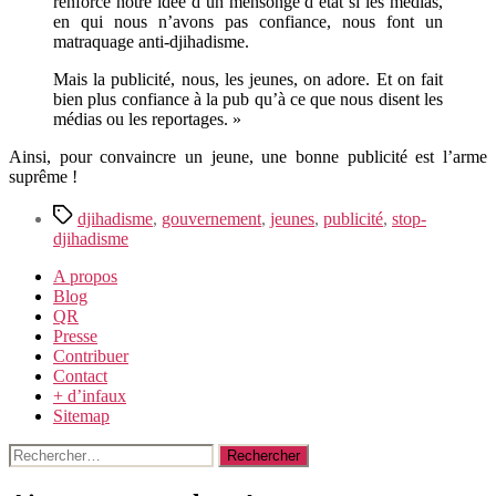
renforce notre idée d’un mensonge d’état si les médias,
en qui nous n’avons pas confiance, nous font un
matraquage anti-djihadisme.
Mais la publicité, nous, les jeunes, on adore. Et on fait
bien plus confiance à la pub qu’à ce que nous disent les
médias ou les reportages. »
Ainsi, pour convaincre un jeune, une bonne publicité est l’arme
suprême !
Étiquettes
djihadisme
,
gouvernement
,
jeunes
,
publicité
,
stop-
djihadisme
A propos
Blog
QR
Presse
Contribuer
Contact
+ d’infaux
Sitemap
Rechercher :