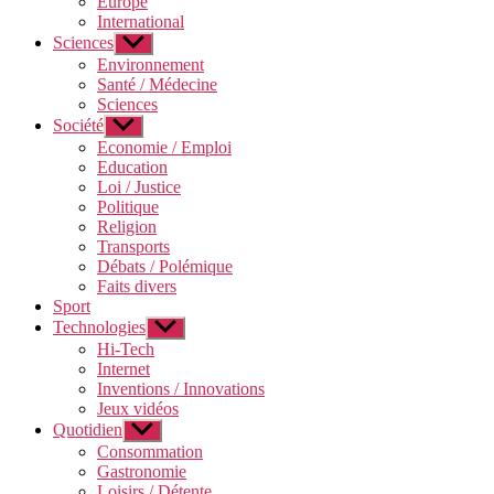
Europe
International
Sciences
Afficher
le
Environnement
sous-
Santé / Médecine
menu
Sciences
Société
Afficher
le
Economie / Emploi
sous-
Education
menu
Loi / Justice
Politique
Religion
Transports
Débats / Polémique
Faits divers
Sport
Technologies
Afficher
le
Hi-Tech
sous-
Internet
menu
Inventions / Innovations
Jeux vidéos
Quotidien
Afficher
le
Consommation
sous-
Gastronomie
menu
Loisirs / Détente