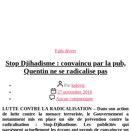
Catégories
Faits divers
Stop Djihadisme : convaincu par la pub,
Quentin ne se radicalise pas
Auteur
Par
ludovic
de
Date
27 novembre 2016
l’article
de
sur
Aucun commentaire
l’article
Stop
Djihadisme
LUTTE CONTRE LA RADICALISATION – Dans son action
:
de lutte contre la menace terroriste, le Gouvernement a
convaincu
notamment mis en place un site de prévention contre la
par
radicalisation : Stop-Djihadisme. Les publicités qui
la
parsèment actuellement les écrans ont permis de convaincre un