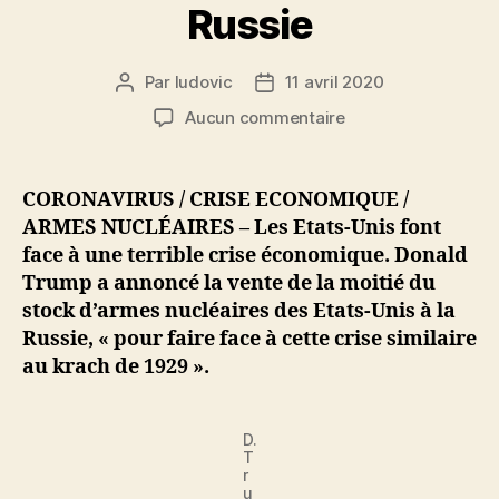
Russie
Par
ludovic
11 avril 2020
Auteur
Date
de
de
sur
Aucun commentaire
l’article
l’article
Crise
économique
:
CORONAVIRUS / CRISE ECONOMIQUE /
les
ARMES NUCLÉAIRES – Les Etats-Unis font
Etats-
face à une terrible crise économique. Donald
Unis
Trump a annoncé la vente de la moitié du
vont
stock d’armes nucléaires des Etats-Unis à la
vendre
Russie, « pour faire face à cette crise similaire
la
moitié
au krach de 1929 ».
de
leur
stock
D.
T
d’armes
r
nucléaires
u