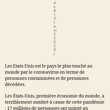
d
s
$
»
(1
1
a
vr
il
2
0
2
0
)
Les Etats-Unis est le pays le plus touché au
monde par le coronavirus en terme de
personnes contaminées et de personnes
décédées.
Les États-Unis, première économie du monde, a
terriblement sombré à cause de cette pandémie
: 17 millions de personnes ont pointé au