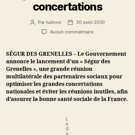
concertations
Par
ludovic
30 août 2020
Auteur
Date
de
de
sur
Aucun commentaire
l’article
l’article
Le
Gouvernement
lance
SÉGUR DES GRENELLES – Le Gouvernement
un
annonce le lancement d’un « Ségur des
Ségur
Grenelles », une grande réunion
des
multilatérale des partenaires sociaux pour
Grenelles,
optimiser les grandes concertations
une
nationales et éviter les réunions inutiles, afin
grande
réunion
d’assurer la bonne santé sociale de la France.
pour
optimiser
les
L
e
futures
G
concertations
o