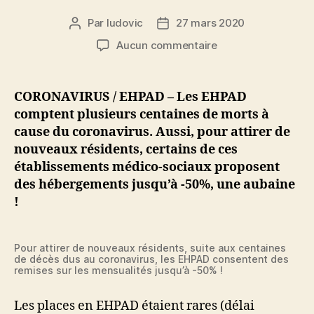
Par
ludovic
27 mars 2020
Auteur
Date
de
de
sur
Aucun commentaire
l’article
l’article
Coronavirus
/
Décès
CORONAVIRUS / EHPAD – Les EHPAD
en
comptent plusieurs centaines de morts à
EHPAD
cause du coronavirus. Aussi, pour attirer de
:
nouveaux résidents, certains de ces
hébergements
établissements médico-sociaux proposent
à
des hébergements jusqu’à -50%, une aubaine
-50%
pour
!
attirer
de
nouveaux
Pour attirer de nouveaux résidents, suite aux centaines
de décès dus au coronavirus, les EHPAD consentent des
résidents
remises sur les mensualités jusqu’à -50% !
Les places en EHPAD étaient rares (délai