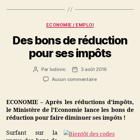
Catégories
ECONOMIE / EMPLOI
Des bons de réduction
pour ses impôts
Par
ludovic
3 août 2016
Auteur
Date
de
de
sur
Aucun commentaire
l’article
l’article
Des
bons
de
ECONOMIE – Après les réductions d’impôts,
réduction
le Ministère de l’Economie lance les bons de
pour
réduction pour faire diminuer ses impôts !
ses
impôts
Surfant sur la