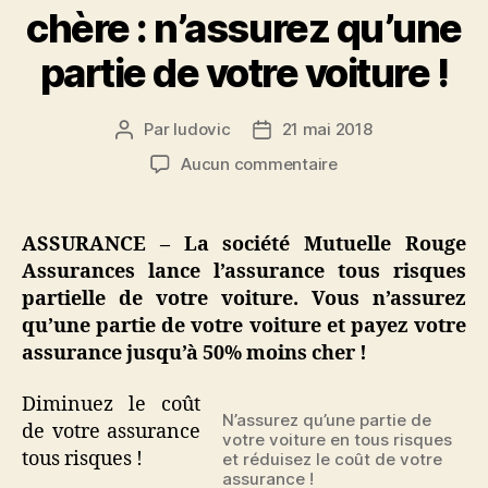
chère : n’assurez qu’une
partie de votre voiture !
Par
ludovic
21 mai 2018
Auteur
Date
de
de
sur
Aucun commentaire
l’article
l’article
Assurance
auto
moins
ASSURANCE – La société Mutuelle Rouge
chère
Assurances lance l’assurance tous risques
:
partielle de votre voiture. Vous n’assurez
n’assurez
qu’une partie de votre voiture et payez votre
qu’une
assurance jusqu’à 50% moins cher !
partie
de
votre
Diminuez le coût
N’assurez qu’une partie de
voiture
de votre assurance
votre voiture en tous risques
!
tous risques !
et réduisez le coût de votre
assurance !