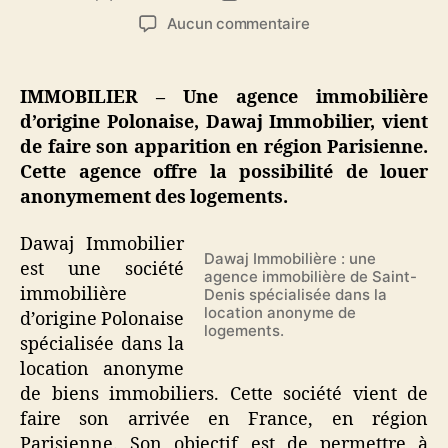
de
de
sur
Aucun commentaire
l’article
l’article
Dawaj
Immobilier
:
IMMOBILIER – Une agence immobilière
une
d’origine Polonaise, Dawaj Immobilier, vient
agence
de faire son apparition en région Parisienne.
immobilière
Cette agence offre la possibilité de louer
pour
anonymement des logements.
locataire
anonymes
Dawaj Immobilier
Dawaj Immobilière : une
est une société
agence immobilière de Saint-
immobilière
Denis spécialisée dans la
location anonyme de
d’origine Polonaise
logements.
spécialisée dans la
location anonyme
de biens immobiliers. Cette société vient de
faire son arrivée en France, en région
Parisienne. Son objectif est de permettre à