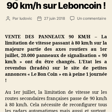
90 km/h sur Leboncoin !
sur
Par
ludovic
27 juin 2018
Un commentaire
Auteur
Date
Lim
de
de
à
l’article
l’article
80
VENTE DES PANNEAUX 90 KM/H – La
km
limitation de vitesse passant à 80 km/h sur la
:
majeure partie des axes routiers au 1er
l’Et
juillet, 20.000 panneaux de signalisation « 90
a
km/h » ont du être changés. L’Etat les a
ve
revendus (bradés) sur le site de petites
so
lot
annonces « Le Bon Coin » en à peine 1 journée
de
!
20
pa
Au 1er juillet, la limitation de vitesse sur les
de
routes secondaires françaises passe de 90 km/h
sig
à 80 km/h. Cela nécessite de reconfigurer tous
lim
les radars automatiques mais aussi et surtout,
à