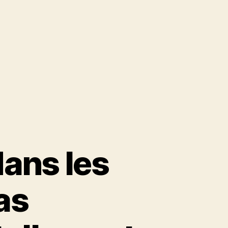
ans les
as