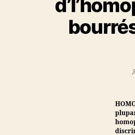
d’l’homo
bourrés
HOMO
plupa
homop
discri