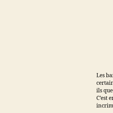
Les ba
certai
ils qu
C’est 
incrim