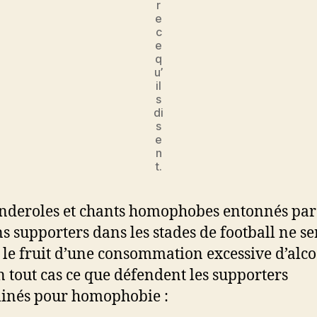
r
e
c
e
q
u’
il
s
di
s
e
n
t.
nderoles et chants homophobes entonnés par
ns supporters dans les stades de football ne se
e le fruit d’une consommation excessive d’alco
en tout cas ce que défendent les supporters
inés pour homophobie :