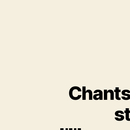
Chants
s