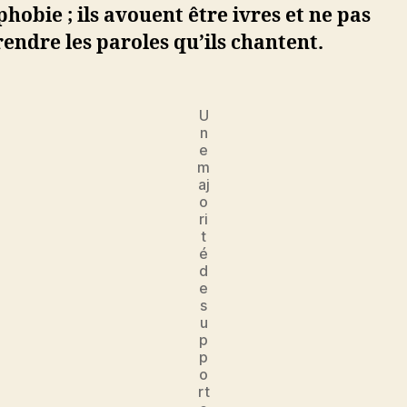
obie ; ils avouent être ivres et ne pas
ndre les paroles qu’ils chantent.
U
n
e
m
aj
o
ri
t
é
d
e
s
u
p
p
o
rt