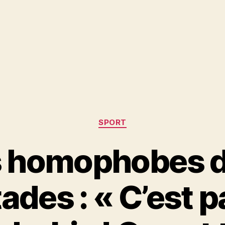
Catégories
SPORT
 homophobes d
tades : « C’est p