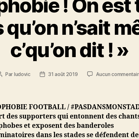
phobie ! On est 
 qu’on n’sait 
c’qu’on dit ! »
Par
ludovic
31 août 2019
Aucun commentai
Auteur
Date
de
de
l’article
l’article
PHOBIE FOOTBALL / #PASDANSMONSTADE
rt des supporters qui entonnent des chant
hobes et exposent des banderoles
minatoires dans les stades se défendent de