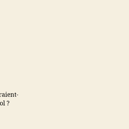
raient-
ol ?