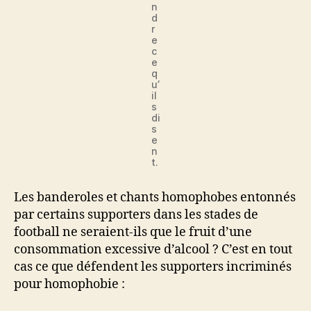
n
d
r
e
c
e
q
u’
il
s
di
s
e
n
t.
Les banderoles et chants homophobes entonnés
par certains supporters dans les stades de
football ne seraient-ils que le fruit d’une
consommation excessive d’alcool ? C’est en tout
cas ce que défendent les supporters incriminés
pour homophobie :