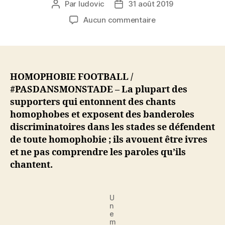
Par
ludovic
31 août 2019
Auteur
Date
de
de
sur
Aucun commentaire
l’article
l’article
Chants
homophobes
dans
les
stades
HOMOPHOBIE FOOTBALL /
:
#PASDANSMONSTADE – La plupart des
« C’est
supporters qui entonnent des chants
pas
homophobes et exposent des banderoles
d’l’homophobie
discriminatoires dans les stades se défendent
!
de toute homophobie ; ils avouent être ivres
On
et ne pas comprendre les paroles qu’ils
est
tellement
chantent.
bourrés
qu’on
n’sait
U
n
même
e
pas
m