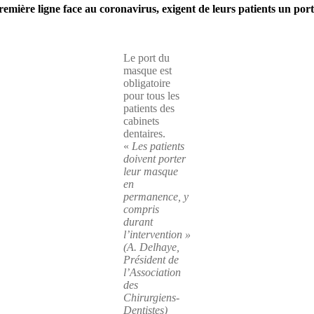
dentistes
 ligne face au coronavirus, exigent de leurs patients un port
exigent
de
leurs
patients
Le port du
le
masque est
port
obligatoire
permanent
pour tous les
du
patients des
masque,
cabinets
y
dentaires.
compris
«
Les patients
durant
doivent porter
l’intervention
leur masque
en
permanence, y
compris
durant
l’intervention »
(A. Delhaye,
Président de
l’Association
des
Chirurgiens-
Dentistes)