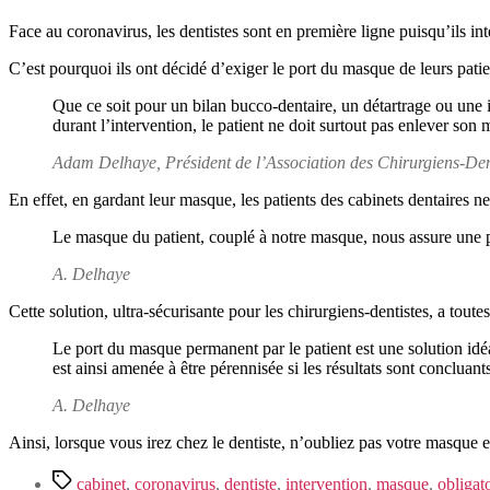
Face au coronavirus, les dentistes sont en première ligne puisqu’ils in
C’est pourquoi ils ont décidé d’exiger le port du masque de leurs pati
Que ce soit pour un bilan bucco-dentaire, un détartrage ou une 
durant l’intervention, le patient ne doit surtout pas enlever so
Adam Delhaye, Président de l’Association des Chirurgiens-Den
En effet, en gardant leur masque, les patients des cabinets dentaires ne
Le masque du patient, couplé à notre masque, nous assure une p
A. Delhaye
Cette solution, ultra-sécurisante pour les chirurgiens-dentistes, a toute
Le port du masque permanent par le patient est une solution idéa
est ainsi amenée à être pérennisée si les résultats sont concluant
A. Delhaye
Ainsi, lorsque vous irez chez le dentiste, n’oubliez pas votre masque et
Étiquettes
cabinet
,
coronavirus
,
dentiste
,
intervention
,
masque
,
obligat