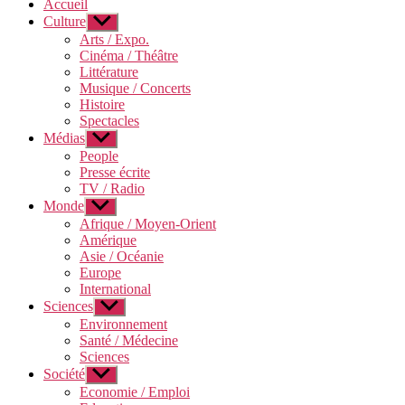
Accueil
Culture
Afficher
le
Arts / Expo.
sous-
Cinéma / Théâtre
menu
Littérature
Musique / Concerts
Histoire
Spectacles
Médias
Afficher
le
People
sous-
Presse écrite
menu
TV / Radio
Monde
Afficher
le
Afrique / Moyen-Orient
sous-
Amérique
menu
Asie / Océanie
Europe
International
Sciences
Afficher
le
Environnement
sous-
Santé / Médecine
menu
Sciences
Société
Afficher
le
Economie / Emploi
sous-