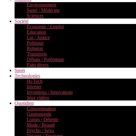
Environnement
Santé / Médecine
Sciences
Société
Economie / Emploi
Education
Loi / Justice
Politique
Religion
Transports
Débats / Polémique
Faits divers
Sport
Technologies
Hi-Tech
Internet
Inventions / Innovations
Jeux vidéos
Quotidien
Consommation
Gastronomie
Loisirs / Détente
Mode / Beauté
Psycho / Sexo
Voyage / Tourisme