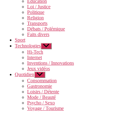
Education
menu
Loi / Justice
Politique
Religion
Transports
Débats / Polémique
Faits divers
Sport
Technologies
Afficher
le
Hi-Tech
sous-
Internet
menu
Inventions / Innovations
Jeux vidéos
Quotidien
Afficher
le
Consommation
sous-
Gastronomie
menu
Loisirs / Détente
Mode / Beauté
Psycho / Sexo
Voyage / Tourisme