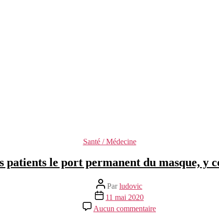
Catégories
Santé / Médecine
rs patients le port permanent du masque, y 
Auteur
Par
ludovic
de
Date
11 mai 2020
l’article
de
sur
Aucun commentaire
l’article
Les