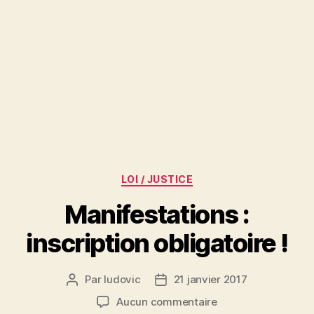
Catégories
LOI / JUSTICE
Manifestations :
inscription obligatoire !
Par
ludovic
21 janvier 2017
Auteur
Date
de
de
sur
Aucun commentaire
l’article
l’article