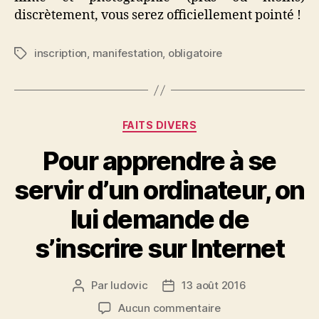
discrètement, vous serez officiellement pointé !
inscription
,
manifestation
,
obligatoire
Étiquettes
Catégories
FAITS DIVERS
Pour apprendre à se
servir d’un ordinateur, on
lui demande de
s’inscrire sur Internet
Par
ludovic
13 août 2016
Auteur
Date
de
de
sur
Aucun commentaire
l’article
l’article