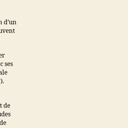
on d’un
ouvent
ter
c ses
ale
t
).
t de
udes
 de