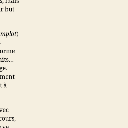
s, mais
ur but
omplot
)
s
 forme
aits…
ge.
amment
t à
vec
cours,
e va