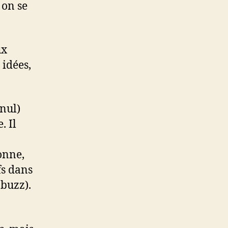
 on se
ux
 idées,
 nul)
. Il
onne,
fs dans
 buzz).