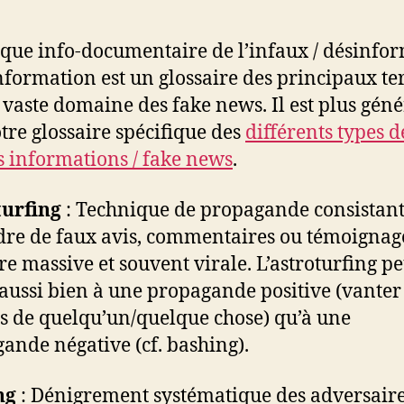
l’article
l’article
ique info-documentaire de l’infaux / désinfo
nformation est un glossaire des principaux t
u vaste domaine des fake news. Il est plus géné
tre glossaire spécifique des
différents types d
s informations / fake news
.
turfing
: Technique de propagande consistant
re de faux avis, commentaires ou témoignag
e massive et souvent virale. L’astroturfing pe
 aussi bien à une propagande positive (vanter 
s de quelqu’un/quelque chose) qu’à une
ande négative (cf. bashing).
ng
: Dénigrement systématique des adversaire