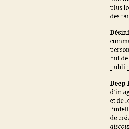
plus l
des fai
Désin
commun
person
but de
publiq
Deep 
d’imag
et de 
l’inte
de cré
discou