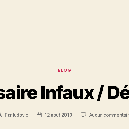
Catégories
BLOG
aire Infaux / D
Par
ludovic
12 août 2019
Aucun commentai
Auteur
Date
de
de