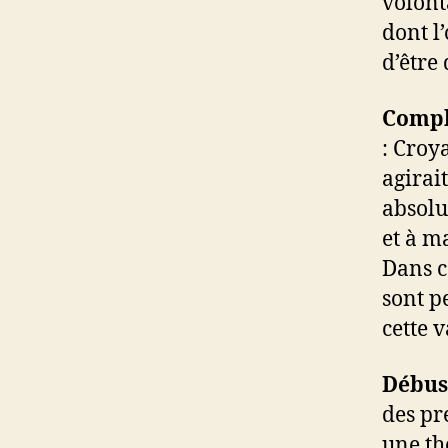
volont
dont l’
d’être 
Compl
: Croy
agirai
absolu
et à m
Dans c
sont p
cette 
Débus
des pr
une th