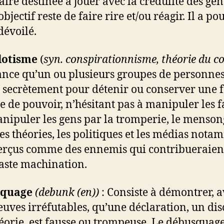
aire destinée à jouer avec la crédulité des gen
objectif reste de faire rire et/ou réagir. Il a po
dévoilé.
otisme
(
syn. conspirationnisme, théorie du c
ance qu’un ou plusieurs groupes de personne
t secrètement pour détenir ou conserver une
e de pouvoir, n’hésitant pas à manipuler les f
anipuler les gens par la tromperie, le menson
es théories, les politiques et les médias not
erçus comme des ennemis qui contribueraien
vaste machination.
quage
(debunk (en))
: Consiste à démontrer, a
euves irréfutables, qu’une déclaration, un dis
éorie, est fausse ou trompeuse. Le débusquag