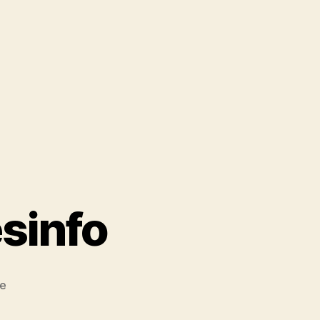
ésinfo
sur
re
Glossaire
Infaux