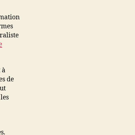
/
Désinfo
rmation
ermes
raliste
e
 à
es de
ut
les
s.