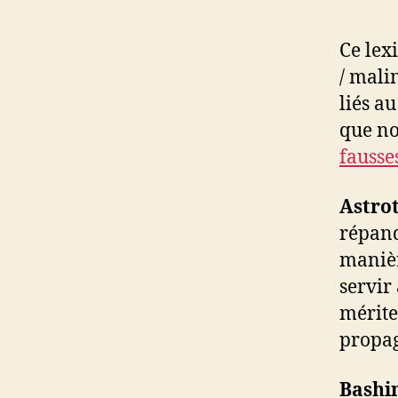
Ce lex
/ mali
liés a
que no
fausse
Astro
répand
manièr
servir
mérite
propag
Bashi