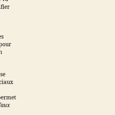
fier
es
 pour
n
èse
ciaux
 permet
 faux