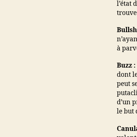
l’état 
trouve
Bullsh
n’ayan
à parv
Buzz :
dont le
peut s
putacl
d’un p
le but
Canul