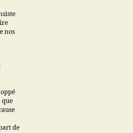
nsiste
ire
e nos
t
eloppé
n que
 cause
part de