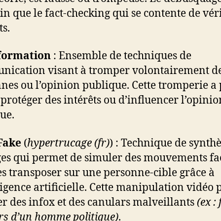
oin que le fact-checking qui se contente de véri
ts.
formation
: Ensemble de techniques de
ication visant à tromper volontairement d
nes ou l’opinion publique. Cette tromperie a
 protéger des intérêts ou d’influencer l’opinio
ue.
Fake
(
hypertrucage (fr)
) : Technique de synth
es qui permet de simuler des mouvements fa
les transposer sur une personne-cible grâce à
lligence artificielle. Cette manipulation vidéo
er des infox et des canulars malveillants
(ex :
rs d’un homme politique)
.