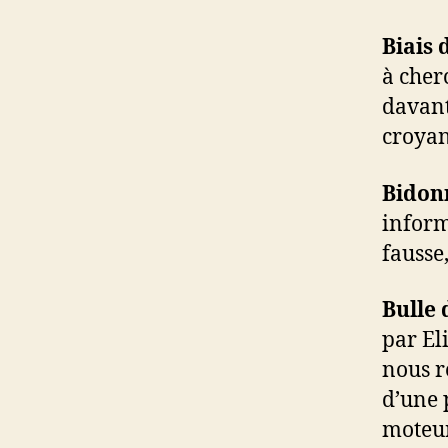
Biais 
à cher
davant
croyan
Bidon
inform
fausse
Bulle 
par El
nous r
d’une 
moteur