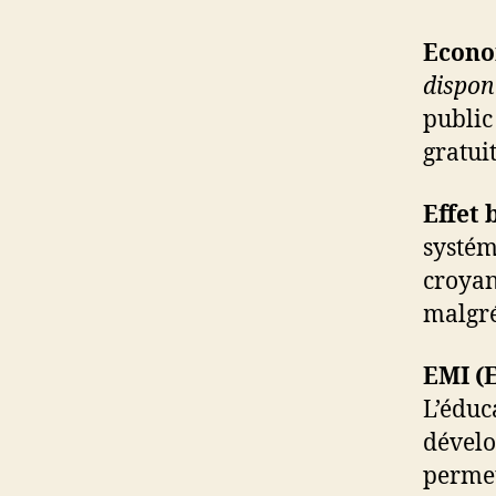
Econom
dispon
public
gratuit
Effet
systém
croyan
malgré
EMI (E
L’éduc
dévelo
permet