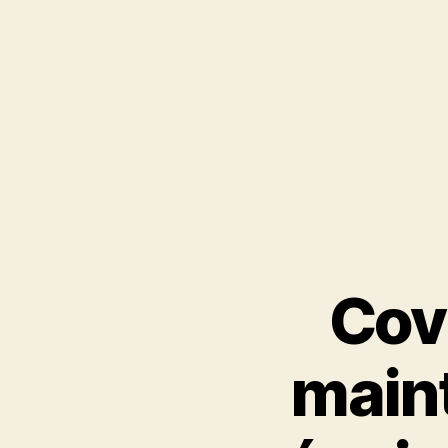
Cov
maint