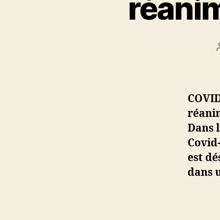
réanim
COVID
réanim
Dans l
Covid-
est dé
dans u