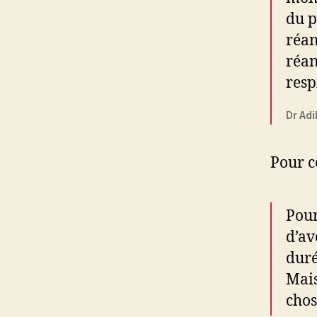
du p
réan
réan
resp
Dr Adi
Pour c
Pour
d’av
duré
Mais
chos