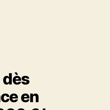
 dès
ace en