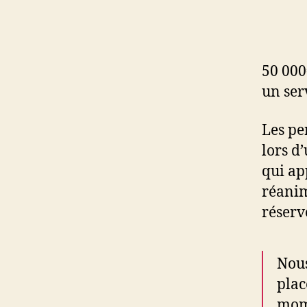
50 000
un ser
Les pe
lors d
qui ap
réanim
réserv
Nous
plac
mome