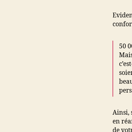
Evidem
confor
50 0
Mais
c’es
soie
beau
pers
Ainsi,
en réa
de vot