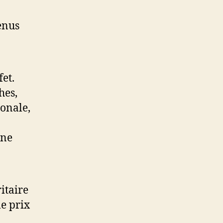
enus
fet.
hes,
ionale,
une
itaire
le prix