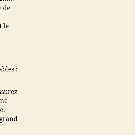
e de
 le
bles :
ssurez
une
e.
 grand