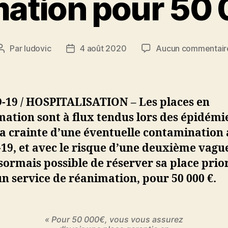
ation pour 50 
Par
ludovic
4 août 2020
Aucun commentair
Auteur
Date
de
de
l’article
l’article
-19 / HOSPITALISATION – Les places en
ation sont à flux tendus lors des épidémi
a crainte d’une éventuelle contamination
19, et avec le risque d’une deuxième vague,
sormais possible de réserver sa place prio
n service de réanimation, pour 50 000 €.
« Pour 50 000€, vous vous assurez