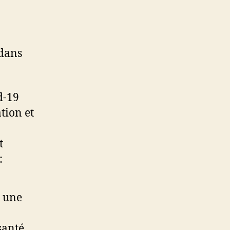
!
 dans
d-19
tion et
t
:
r une
santé