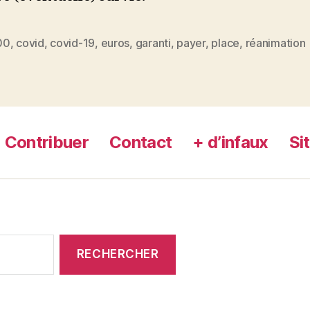
00
,
covid
,
covid-19
,
euros
,
garanti
,
payer
,
place
,
réanimation
es
Contribuer
Contact
+ d’infaux
Si