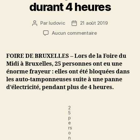
durant 4 heures
Par
ludovic
21 août 2019
Auteur
Date
de
de
sur
Aucun commentaire
l’article
l’article
A
Bruxelles,
une
FOIRE DE BRUXELLES – Lors de la Foire du
panne
Midi à Bruxelles, 25 personnes ont eu une
d’électricité
énorme frayeur : elles ont été bloquées dans
a
les auto-tamponneuses suite à une panne
bloqué
d’électricité, pendant plus de 4 heures.
25
personnes
dans
2
les
5
auto-
p
tamponneuses
e
rs
durant
o
4
n