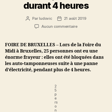
durant 4 heures
Par
ludovic
21 août 2019
Auteur
Date
de
de
sur
Aucun commentaire
l’article
l’article
A
Bruxelles,
une
FOIRE DE BRUXELLES – Lors de la Foire du
panne
Midi à Bruxelles, 25 personnes ont eu une
d’électricité
énorme frayeur : elles ont été bloquées dans
a
les auto-tamponneuses suite à une panne
bloqué
d’électricité, pendant plus de 4 heures.
25
personnes
dans
2
les
5
auto-
p
tamponneuses
e
rs
durant
o
4
n