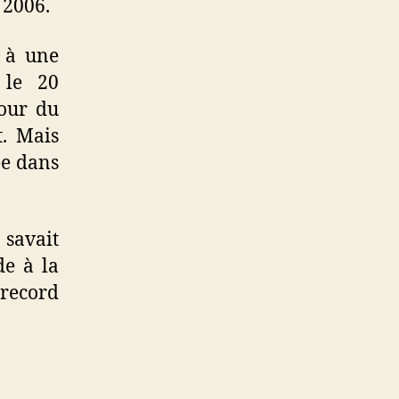
 2006.
û à une
 le 20
Tour du
. Mais
ée dans
 savait
de à la
 record