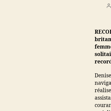
A
d
l
RECOR
brit
femme 
solita
record
Denis
naviga
réalis
assist
couran