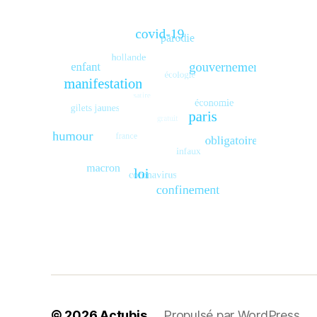
© 2026
Actubis
Propulsé par WordPress