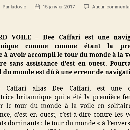
Par
ludovic
15 janvier 2017
Aucun commentai
uteur
Date
e
de
’article
l’article
D VOILE – Dee Caffari est une navig
annique connue comme étant la pre
à avoir accompli le tour du monde à la v
ire sans assistance d’est en ouest. Pourt
 du monde est dû à une erreur de navigati
e Caffari alias Dee Caffari, est une c
trice britannique qui a été la première 
er le tour du monde à la voile en solitair
ance, d’est en ouest, c’est-à-dire contre les v
ts dominants ; le tour du monde « à l’envers 