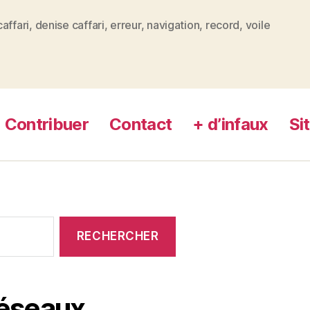
affari
,
denise caffari
,
erreur
,
navigation
,
record
,
voile
es
Contribuer
Contact
+ d’infaux
Si
réseaux …