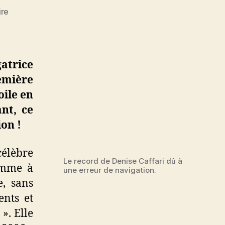
sur
re
Un
record
de
Dee
atrice
Caffari
mière
dû
oile en
à
une
ant, ce
erreur
on !
d’orientation
élèbre
Le record de Denise Caffari dû à
femme à
une erreur de navigation.
e, sans
ents et
». Elle