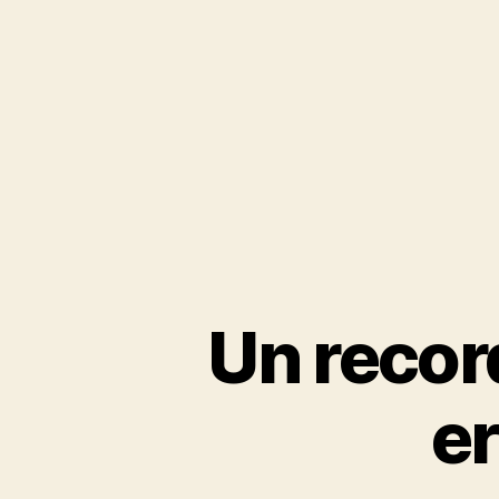
Un recor
er