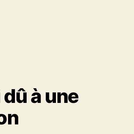
 dû à une
ion