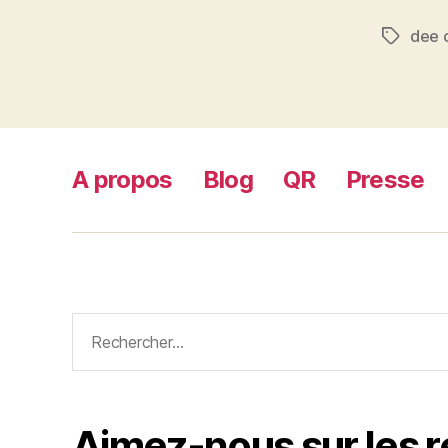
dee c
Étiquett
A propos
Blog
QR
Presse
Rechercher :
Aimez-nous sur les 