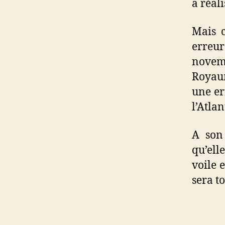
a réal
Mais c
erreu
novemb
Royau
une er
l’Atlan
A son 
qu’ell
voile 
sera t