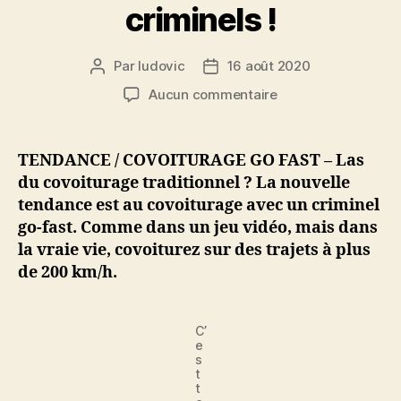
criminels !
Par
ludovic
16 août 2020
Auteur
Date
de
de
sur
Aucun commentaire
l’article
l’article
Covoiturage
Go
Fast
TENDANCE / COVOITURAGE GO FAST – Las
:
du covoiturage traditionnel ? La nouvelle
la
tendance est au covoiturage avec un criminel
nouvelle
go-fast. Comme dans un jeu vidéo, mais dans
tendance
la vraie vie, covoiturez sur des trajets à plus
covoiturage
de 200 km/h.
à
plus
de
200
C’
e
km/h,
s
avec
t
t
des