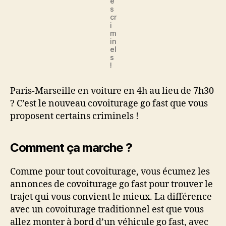
e
s
cr
i
m
in
el
s
!
Paris-Marseille en voiture en 4h au lieu de 7h30
? C’est le nouveau covoiturage go fast que vous
proposent certains criminels !
Comment ça marche ?
Comme pour tout covoiturage, vous écumez les
annonces de covoiturage go fast pour trouver le
trajet qui vous convient le mieux. La différence
avec un covoiturage traditionnel est que vous
allez monter à bord d’un véhicule go fast, avec