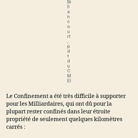
Bi
ll
a
n
c
o
u
rt
,
p
d
t
d
u
C
M
E)
Le Confinement a été très difficile à supporter
pour les Milliardaires, qui ont dû pour la
plupart rester confinés dans leur étroite
propriété de seulement quelques kilomètres
carrés :