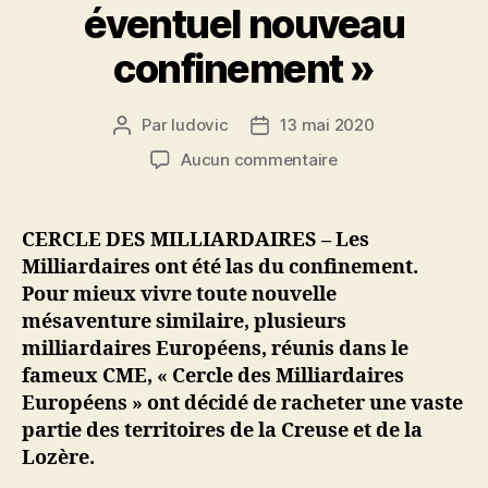
éventuel nouveau
confinement »
Par
ludovic
13 mai 2020
Auteur
Date
de
de
sur
Aucun commentaire
l’article
l’article
72%
de
la
CERCLE DES MILLIARDAIRES – Les
Lozère
Milliardaires ont été las du confinement.
et
Pour mieux vivre toute nouvelle
de
mésaventure similaire, plusieurs
la
milliardaires Européens, réunis dans le
Creuse
fameux CME, « Cercle des Milliardaires
rachetés
par
Européens » ont décidé de racheter une vaste
des
partie des territoires de la Creuse et de la
milliardaires
Lozère.
« pour