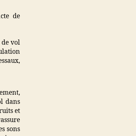
cte de
 de vol
ulation
ssaux,
nement,
ol dans
uits et
rassure
es sons