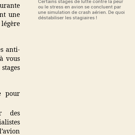
Certains stages de lutte contre la peur
avoir
urante
ou le stress en avion se concluent par
peur
une simulation de crash aérien. De quoi
ont une
déstabiliser les stagiaires !
 légère
s anti-
 à vous
 stages
e pour
ar des
alistes
l’avion