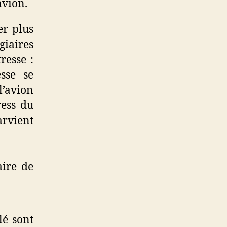
avion.
er plus
giaires
resse :
sse se
l’avion
ress du
arvient
aire de
lé sont