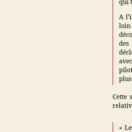
qui 
A l’
loin
déco
des
décl
avec
pilo
plus
Cette 
relativ
« Le