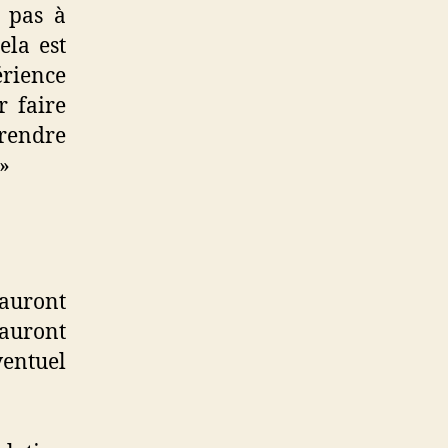
t pas à
ela est
érience
r faire
prendre
 »
auront
sauront
ventuel