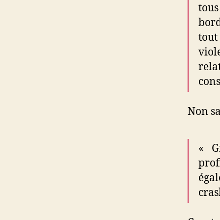
tous
bord
tout
viol
rela
cons
Non sa
« G
prof
égal
cras