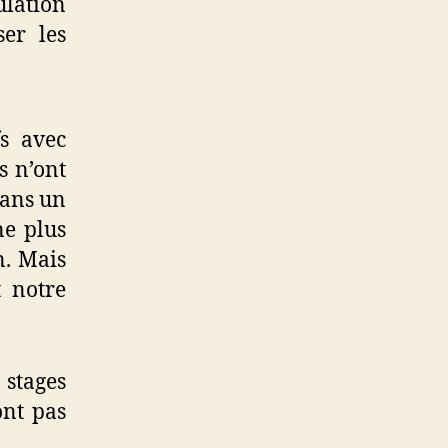
ulation
er les
fs avec
s n’ont
dans un
ne plus
n. Mais
t notre
 stages
ont pas