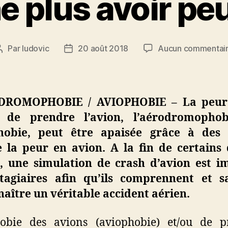
e plus avoir pe
Par
ludovic
20 août 2018
Aucun commentai
Auteur
Date
de
de
l’article
l’article
DROMOPHOBIE / AVIOPHOBIE – La peur
s de prendre l’avion, l’aérodromopho
hobie, peut être apaisée grâce à des 
e la peur en avion. A la fin de certains 
s, une simulation de crash d’avion est i
tagiaires afin qu’ils comprennent et s
aître un véritable accident aérien.
obie des avions (aviophobie) et/ou de p