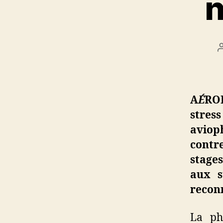
n
A
É
RO
stres
aviop
contr
stage
aux s
reconn
La ph