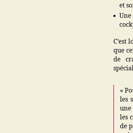
et s
Une 
cock
C’est 
que ce
de cr
spécia
« Po
les 
une 
les 
de p