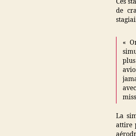
Ces st
de cr
stagiai
« On
simu
plus
avio
jama
avec
miss
La sim
attire
aérod