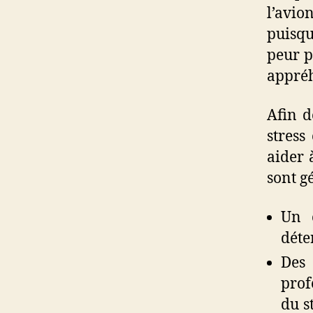
l’avi
puisqu
peur p
appré
Afin d
stress
aider 
sont g
Un 
déte
Des
prof
du s