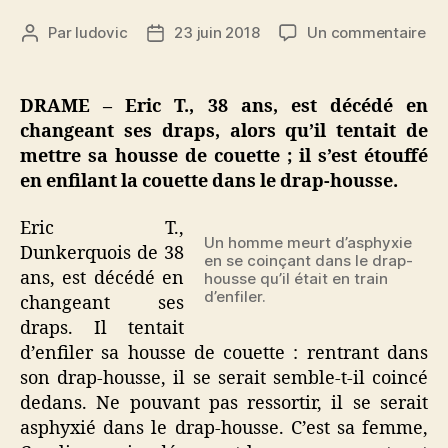
sur
Par
ludovic
23 juin 2018
Un commentaire
Auteur
Date
Un
de
de
ho
l’article
l’article
de
DRAME – Eric T., 38 ans, est décédé en
38
changeant ses draps, alors qu’il tentait de
an
mettre sa housse de couette ; il s’est étouffé
me
en enfilant la couette dans le drap-housse.
pa
ét
Eric T.,
en
Un homme meurt d’asphyxie
me
Dunkerquois de 38
en se coinçant dans le drap-
un
ans, est décédé en
housse qu’il était en train
ho
d’enfiler.
changeant ses
de
draps. Il tentait
co
d’enfiler sa housse de couette : rentrant dans
son drap-housse, il se serait semble-t-il coincé
dedans. Ne pouvant pas ressortir, il se serait
asphyxié dans le drap-housse. C’est sa femme,