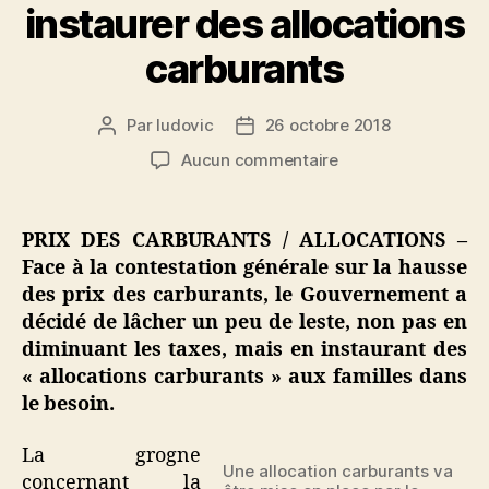
instaurer des allocations
carburants
Par
ludovic
26 octobre 2018
Auteur
Date
de
de
sur
Aucun commentaire
l’article
l’article
Face
à
la
PRIX DES CARBURANTS / ALLOCATIONS –
contestation
Face à la contestation générale sur la hausse
sur
des prix des carburants, le Gouvernement a
les
décidé de lâcher un peu de leste, non pas en
prix
diminuant les taxes, mais en instaurant des
des
« allocations carburants » aux familles dans
carburants,
le
le besoin.
Gouvernement
va
La grogne
instaurer
Une allocation carburants va
concernant la