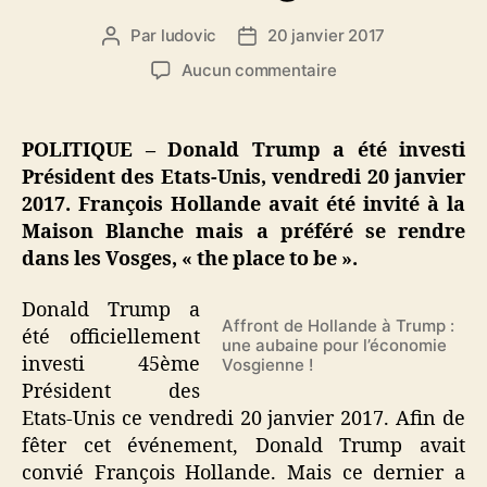
Par
ludovic
20 janvier 2017
Auteur
Date
de
de
sur
Aucun commentaire
l’article
l’article
Investiture
de
Trump
POLITIQUE – Donald Trump a été investi
:
Président des Etats-Unis, vendredi 20 janvier
Hollande,
2017. François Hollande avait été invité à la
invité
Maison Blanche mais a préféré se rendre
à
dans les Vosges, « the place to be ».
la
Maison
Blanche,
Donald Trump a
Affront de Hollande à Trump :
préfère
été officiellement
une aubaine pour l’économie
les
investi 45ème
Vosgienne !
Vosges
Président des
Etats-Unis ce vendredi 20 janvier 2017. Afin de
fêter cet événement, Donald Trump avait
convié François Hollande. Mais ce dernier a