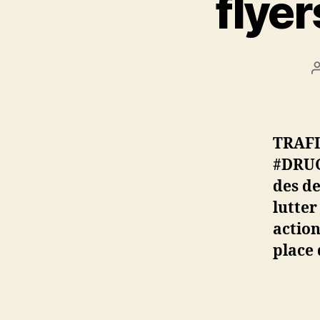
flye
TRAFI
#DRUG
des de
lutter
action
place 