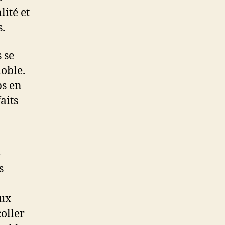
lité et
s.
 se
noble.
ps en
aits
-
s
aux
oller