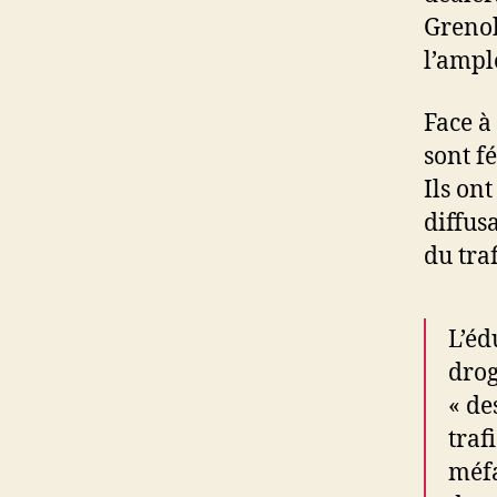
Grenobl
l’ampl
Face à 
sont f
Ils on
diffus
du tra
L’éd
drog
« de
traf
méfa