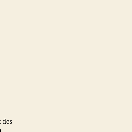
t des
à