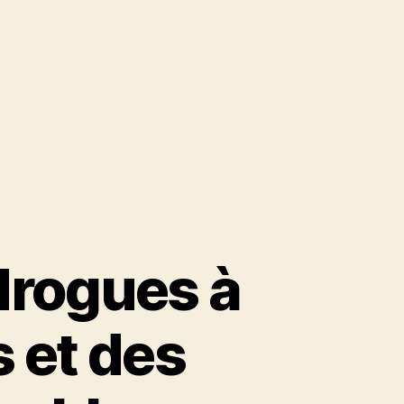
 drogues à
s et des