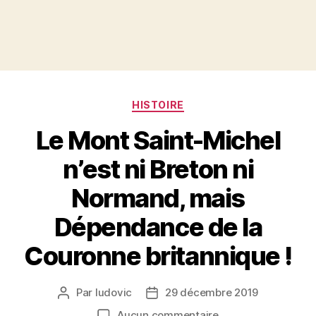
Catégories
HISTOIRE
Le Mont Saint-Michel
n’est ni Breton ni
Normand, mais
Dépendance de la
Couronne britannique !
Par
ludovic
29 décembre 2019
Auteur
Date
de
de
sur
Aucun commentaire