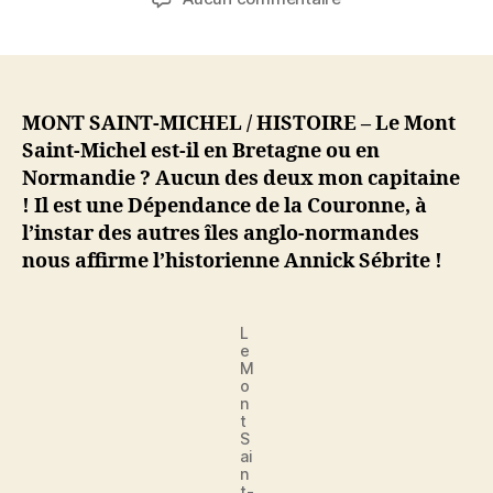
l’article
l’article
Le
Mont
Saint-
Michel
n’est
MONT SAINT-MICHEL / HISTOIRE – Le Mont
ni
Saint-Michel est-il en Bretagne ou en
Breton
Normandie ? Aucun des deux mon capitaine
ni
! Il est une Dépendance de la Couronne, à
Normand,
l’instar des autres îles anglo-normandes
mais
nous affirme l’historienne Annick Sébrite !
Dépendance
de
la
L
Couronne
e
britannique
M
!
o
n
t
S
ai
n
t-