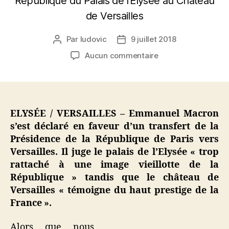
République du Palais de l’Elysée au Château
de Versailles
Par
ludovic
9 juillet 2018
Auteur
Date
de
de
sur
Aucun commentaire
l’article
l’article
E.
Macron
favorable
à
un
ELYSÉE / VERSAILLES – Emmanuel Macron
transfert
s’est déclaré en faveur d’un transfert de la
de
Présidence de la République de Paris vers
la
Versailles. Il juge le palais de l’Elysée « trop
Présidence
rattaché à une image vieillotte de la
de
République » tandis que le château de
la
Versailles « témoigne du haut prestige de la
République
de
France ».
l’Elysée
au
Alors que nous