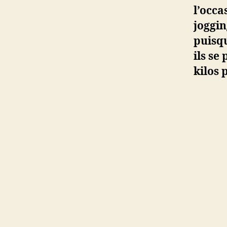
l’occ
joggin
puisqu
ils se
kilos 