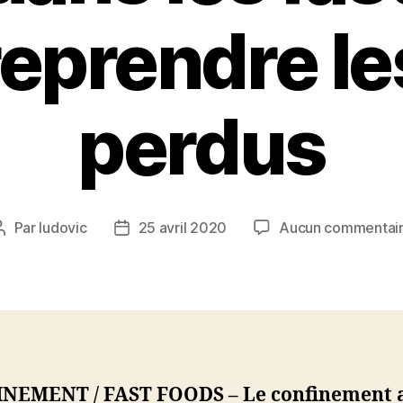
eprendre le
perdus
Par
ludovic
25 avril 2020
Aucun commentai
Auteur
Date
de
de
l’article
l’article
NEMENT / FAST FOODS – Le confinement a