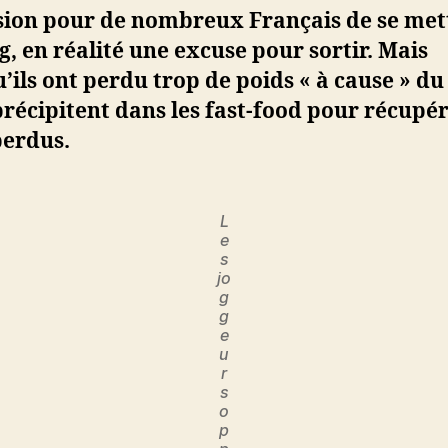
asion pour de nombreux Français de se met
g, en réalité une excuse pour sortir. Mais
’ils ont perdu trop de poids « à cause » du
 précipitent dans les fast-food pour récupér
perdus.
L
e
s
jo
g
g
e
u
r
s
o
p