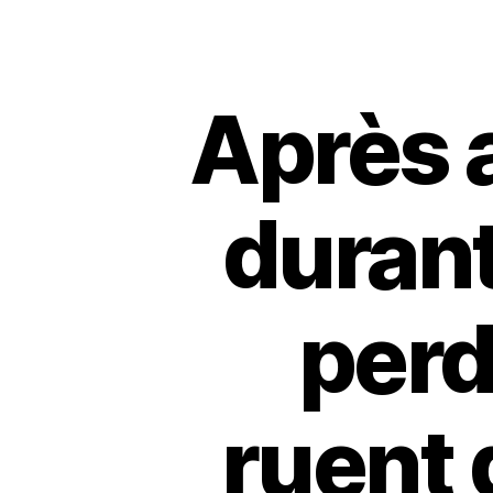
Après a
durant
perd
ruent 