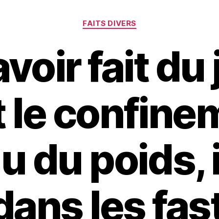
Catégories
FAITS DIVERS
voir fait du
 le confine
u du poids, i
dans les fas