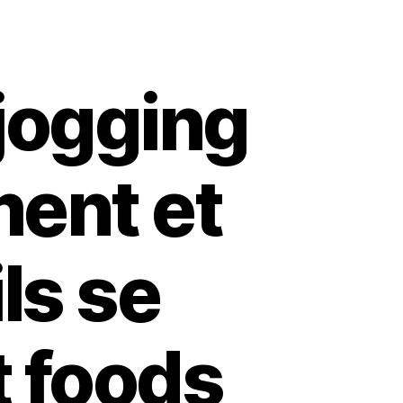
 jogging
ment et
ls se
t foods