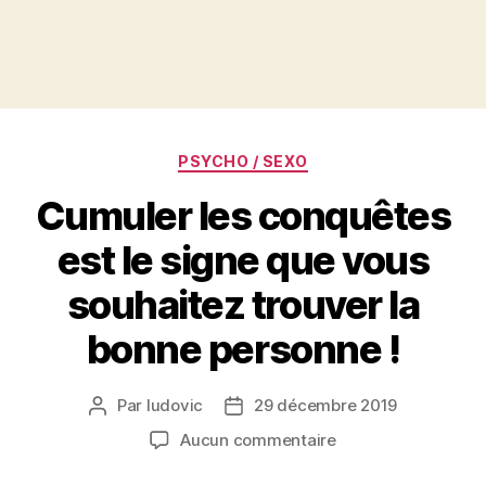
Catégories
PSYCHO / SEXO
Cumuler les conquêtes
est le signe que vous
souhaitez trouver la
bonne personne !
Par
ludovic
29 décembre 2019
Auteur
Date
de
de
sur
Aucun commentaire
l’article
l’article
Cumuler