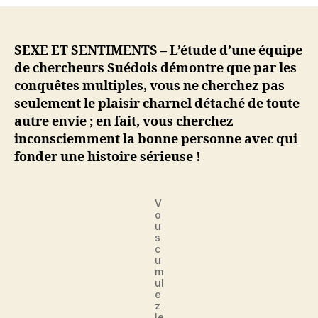
les
conquêtes
est
le
SEXE ET SENTIMENTS – L’étude d’une équipe
signe
de chercheurs Suédois démontre que par les
que
conquêtes multiples, vous ne cherchez pas
vous
seulement le plaisir charnel détaché de toute
souhaitez
autre envie ; en fait, vous cherchez
trouver
inconsciemment la bonne personne avec qui
la
fonder une histoire sérieuse !
bonne
personne
!
V
o
u
s
c
u
m
ul
e
z
le