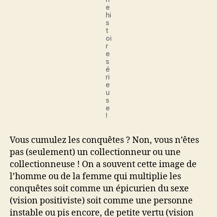
e
hi
s
t
oi
r
e
s
é
ri
e
u
s
e
!
Vous cumulez les conquêtes ? Non, vous n’êtes
pas (seulement) un collectionneur ou une
collectionneuse ! On a souvent cette image de
l’homme ou de la femme qui multiplie les
conquêtes soit comme un épicurien du sexe
(vision positiviste) soit comme une personne
instable ou pis encore, de petite vertu (vision