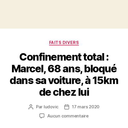
Catégories
FAITS DIVERS
Confinement total :
Marcel, 68 ans, bloqué
dans sa voiture, à 15km
de chez lui
Par
ludovic
17 mars 2020
Auteur
Date
de
de
sur
Aucun commentaire
l’article
l’article
Confinement