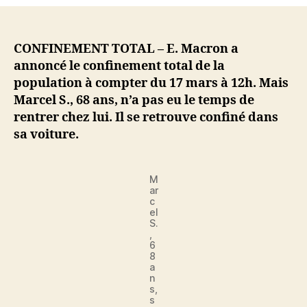
total
:
Marcel,
68
CONFINEMENT TOTAL – E. Macron a
ans,
annoncé le confinement total de la
bloqué
population à compter du 17 mars à 12h. Mais
dans
Marcel S., 68 ans, n’a pas eu le temps de
sa
rentrer chez lui. Il se retrouve confiné dans
voiture,
sa voiture.
à
15km
de
M
chez
ar
lui
c
el
S.
,
6
8
a
n
s,
s