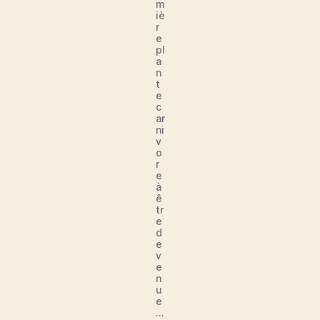
m
iè
r
e
pl
a
n
t
e
c
ar
ni
v
o
r
e
à
ê
tr
e
d
e
v
e
n
u
e
…