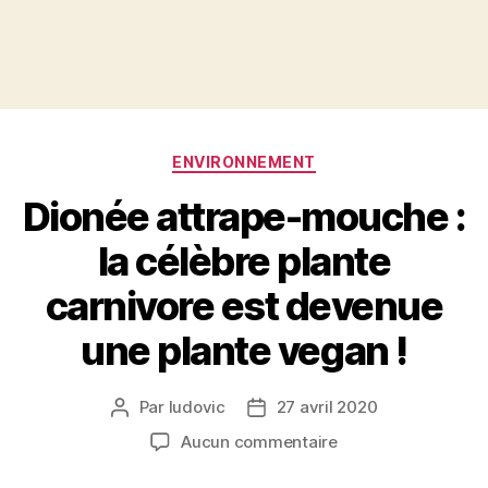
Catégories
ENVIRONNEMENT
Dionée attrape-mouche :
la célèbre plante
carnivore est devenue
une plante vegan !
Par
ludovic
27 avril 2020
Auteur
Date
de
de
sur
Aucun commentaire
l’article
l’article
Dionée