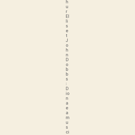
h
u
r
El
li
s
e
t
J
o
h
n
D
o
b
b
s
:
D
io
n
a
e
a
m
u
s
ci