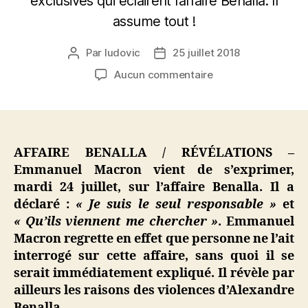
exclusives qui éclairent l’affaire Benalla. Il
assume tout !
Par
ludovic
25 juillet 2018
Auteur
Date
de
de
sur
Aucun commentaire
l’article
l’article
Affaire
Benalla
/
Révélations
–
AFFAIRE BENALLA / RÉVÉLATIONS –
Macron
Emmanuel Macron vient de s’exprimer,
nous
mardi 24 juillet, sur l’affaire Benalla. Il a
explique
déclaré :
« Je suis le seul responsable »
et
tout
« Qu’ils viennent me chercher »
. Emmanuel
sur
Macron regrette en effet que personne ne l’ait
les
interrogé sur cette affaire, sans quoi il se
violences
d’Alexandre
serait immédiatement expliqué. Il révèle par
Benalla
ailleurs les raisons des violences d’Alexandre
Benalla.