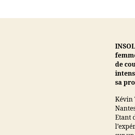
INSOLI
femmes
de cou
intens
sa pr
Kévin 
Nantes.
Etant 
l’expér