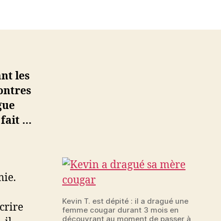
do
de
8
ns
éduit
a
nt les
mère
contres
ur
n
gue
ite
 fait …
de
encontres
ougar
mie.
Kevin T. est dépité : il a dragué une
scrire
femme cougar durant 3 mois en
découvrant au moment de passer à