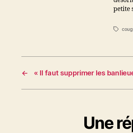
désorm
petite
coug
Étiquett
←
« Il faut supprimer les banlieue
Une ré