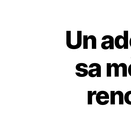
Un ad
sa mè
ren