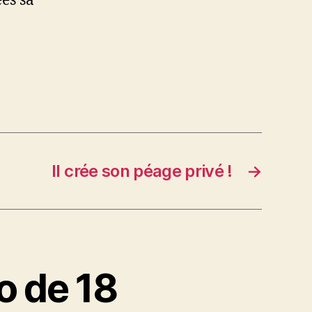
es sa
Il crée son péage privé !
→
o de 18