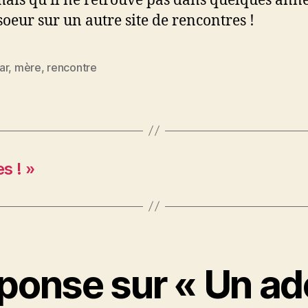
ais qu’il ne retrouve pas dans quelques anné
 soeur sur un autre site de rencontres !
ar
,
mère
,
rencontre
es
s ! »
ponse sur « Un ad