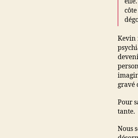
elle
côte 
dégo
Kevin 
psychi
deveni
person
imagin
gravé d
Pour s
tante.
Nous s