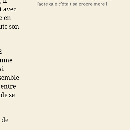
 il
l’acte que c’était sa propre mère !
t avec
e en
oute son
2
homme
i,
 semble
 entre
ble se
 de