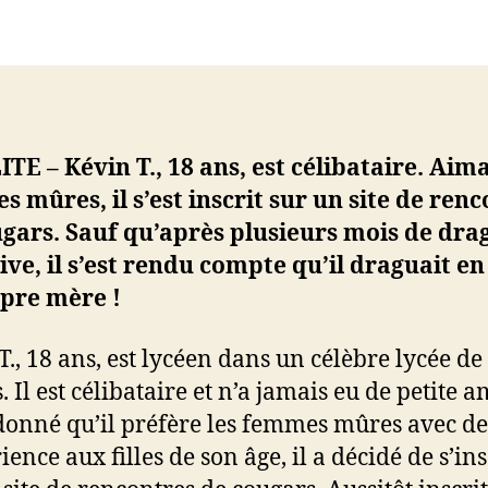
a
l’article
l’article
1
a
s
s
TE – Kévin T., 18 ans, est célibataire. Aima
 mûres, il s’est inscrit sur un site de ren
s
u
gars. Sauf qu’après plusieurs mois de dra
s
ive, il s’est rendu compte qu’il draguait en
opre mère !
r
c
!
T., 18 ans, est lycéen dans un célèbre lycée de
 Il est célibataire et n’a jamais eu de petite a
donné qu’il préfère les femmes mûres avec de
ience aux filles de son âge, il a décidé de s’in