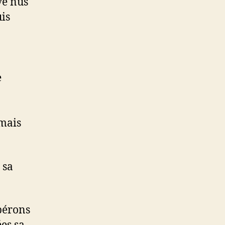
uvé nus
uis
e
amais
 sa
pérons