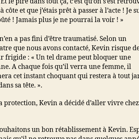
. Et le pire dans tout ça, c’est qu’on s’est retro
à côte et que j’étais prêt à passer à l’acte ! Je s
ûté ! Jamais plus je ne pourrai la voir ! »
n’en a pas fini d’être traumatisé. Selon un
atre que nous avons contacté, Kevin risque d
r frigide : « Un tel drame peut bloquer une
ne. A chaque fois qu’il verra une femme, il
era cet instant choquant qui restera à tout j
ans sa tête. ».
a protection, Kevin a décidé d’aller vivre chez
ouhaitons un bon rétablissement à Kevin. Es