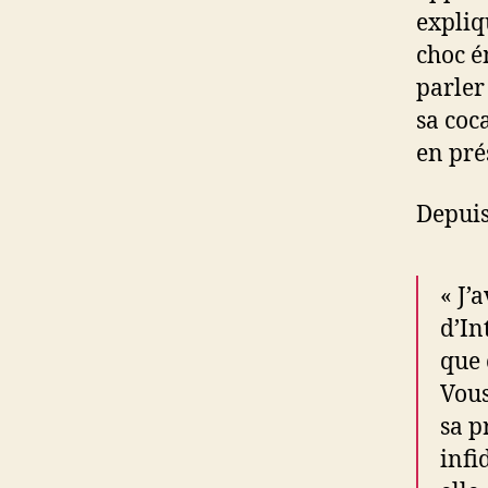
expliq
choc é
parler
sa coc
en pré
Depuis
« J’
d’In
que 
Vous
sa p
infi