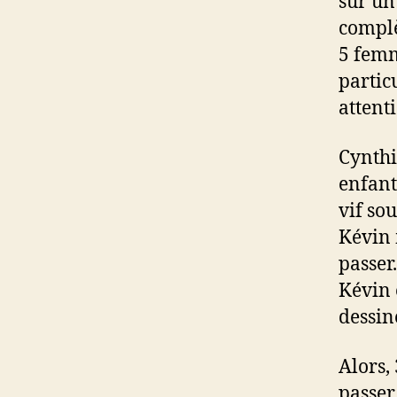
sur un 
complè
5 femm
particu
attent
Cynthi
enfant
vif so
Kévin 
passer
Kévin 
dessin
Alors,
passer