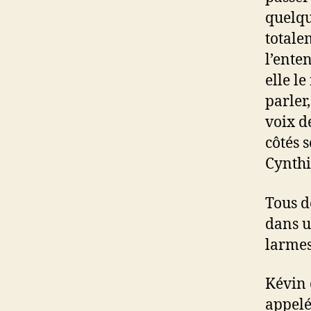
quelqu
totale
l’enten
elle le
parler,
voix d
côtés 
Cynthi
Tous d
dans u
larmes
Kévin 
appelé 