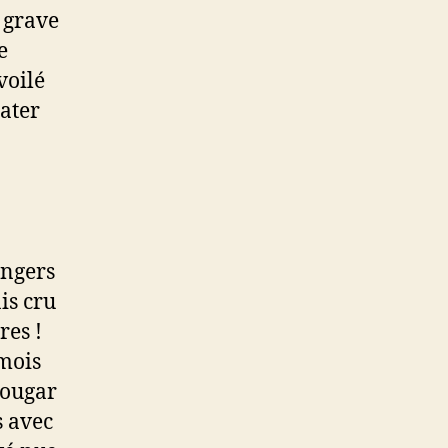
 grave
e
voilé
later
angers
is cru
res !
mois
cougar
s avec