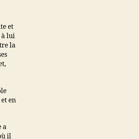
te et
 à lui
tre la
ses
t,
ole
 et en
e a
ù il