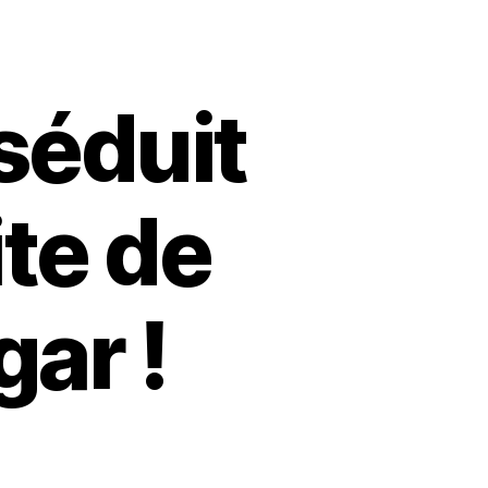
séduit
ite de
ar !
ur
Un