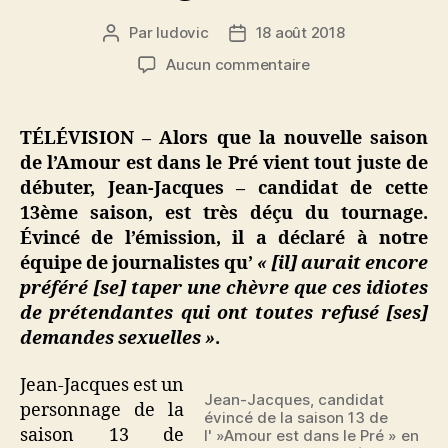
Par
ludovic
18 août 2018
Auteur
Date
de
de
sur
Aucun commentaire
l’article
l’article
L’amour
est
dans
TÉLÉVISION – Alors que la nouvelle saison
le
de l’Amour est dans le Pré vient tout juste de
pré
débuter, Jean-Jacques – candidat de cette
:
13ème saison, est très déçu du tournage.
« Je
Évincé de l’émission, il a déclaré à notre
préfère
équipe de journalistes qu’
« [il] aurait encore
encore
me
préféré [se] taper une chèvre que ces idiotes
taper
de prétendantes qui ont toutes refusé [ses]
une
demandes sexuelles »
.
chèvre
! »
Jean-Jacques est un
dixit
Jean-Jacques, candidat
personnage de la
un
évincé de la saison 13 de
saison 13 de
l' »Amour est dans le Pré » en
agriculteur.