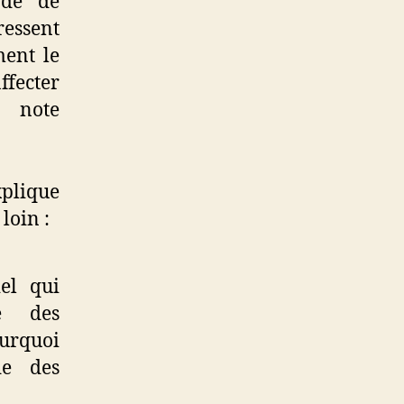
ode de
ressent
ment le
ecter
a note
xplique
loin :
iel qui
e des
ourquoi
de des