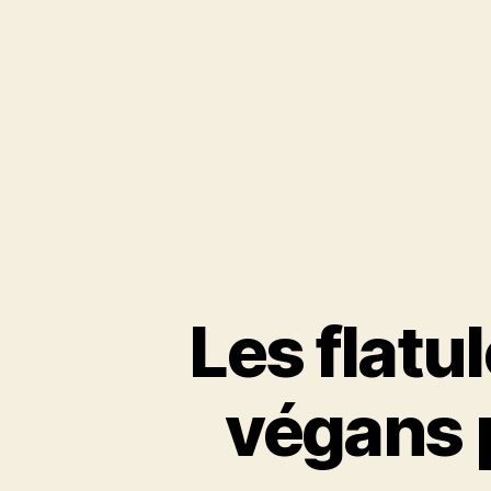
Les flatu
végans p