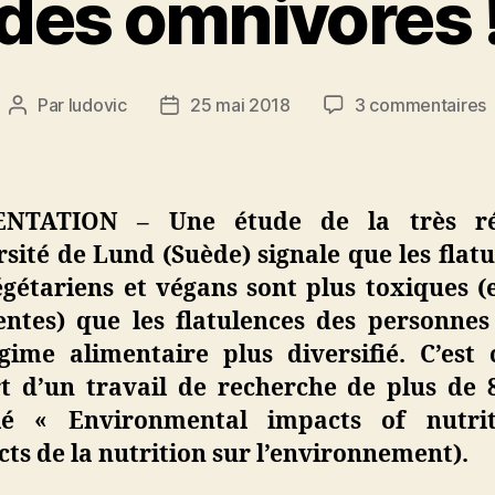
des omnivores 
s
Par
ludovic
25 mai 2018
3 commentaires
Auteur
Date
L
de
de
f
l’article
l’article
v
ENTATION – Une étude de la très ré
e
sité de Lund (Suède) signale que les flat
gétariens et végans sont plus toxiques (
p
t
entes) que les flatulences des personnes
gime alimentaire plus diversifié. C’est 
c
rt d’un travail de recherche de plus de 
ulé « Environmental impacts of nutri
o
!
ts de la nutrition sur l’environnement).