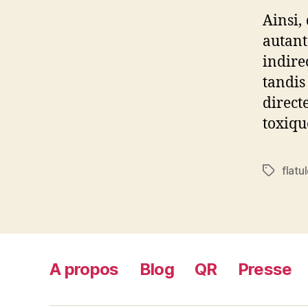
Ainsi,
autan
indire
tandi
direc
toxiqu
flatu
Étiquett
A propos
Blog
QR
Presse