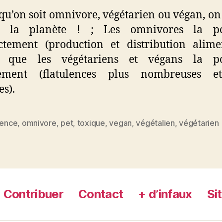
 qu’on soit omnivore, végétarien ou végan, on
t la planète ! ; Les omnivores la po
ctement (production et distribution alime
s que les végétariens et végans la po
tement (flatulences plus nombreuses e
es).
lence
,
omnivore
,
pet
,
toxique
,
vegan
,
végétalien
,
végétarien
es
Contribuer
Contact
+ d’infaux
Si