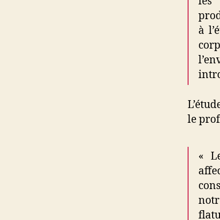
les
prod
à l’
cor
l’e
intr
L’étud
le pro
« Le
aff
cons
not
flat