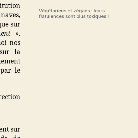
tution
Végétariens et végans : leurs
naves,
flatulences sont plus toxiques !
que sur
ment »
.
uoi nos
sur la
quement
 par le
rection
ent sur