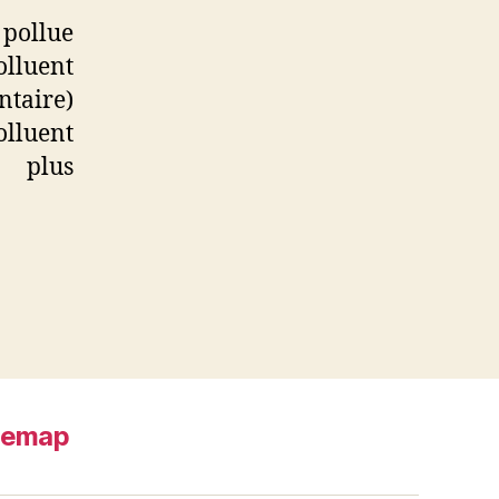
 pollue
lluent
ntaire)
lluent
t plus
temap