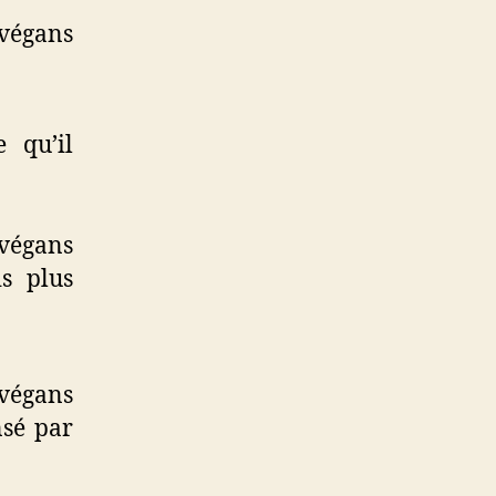
 végans
e qu’il
 végans
is plus
 végans
nsé par