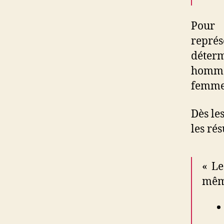
Pour 
repré
déter
homme
femme
Dès le
les rés
« Le
même