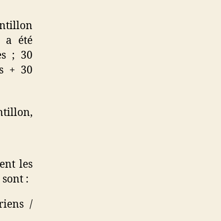
tillon
 a été
s ; 30
s + 30
tillon,
ent les
 sont :
riens /