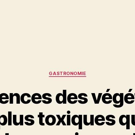
Catégories
GASTRONOMIE
lences des végé
lus toxiques q