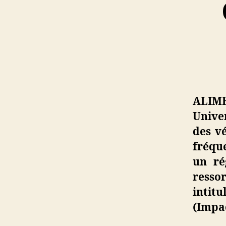
ALIM
Univer
des vé
fréqu
un ré
resso
intit
(Impac