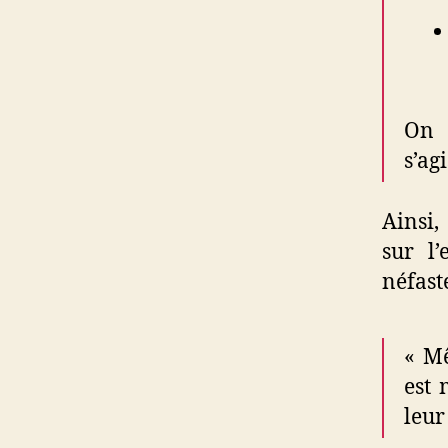
On n
s’ag
Ainsi,
sur l’
néfast
« Mê
est 
leur