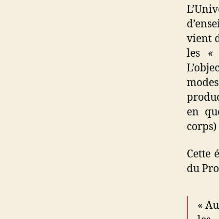
L’Uni
d’ens
vient 
les
« 
L’obje
modes
produc
en quo
corps) 
Cette 
du Pro
« Au