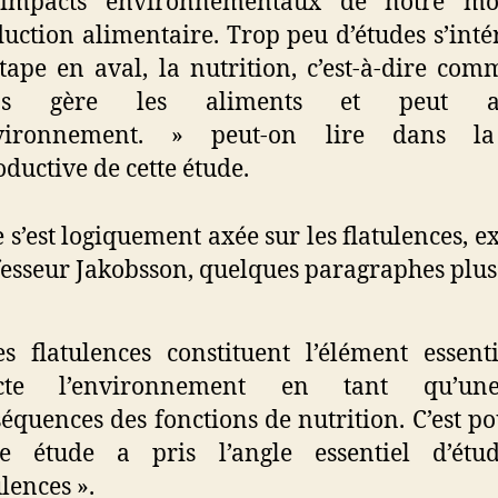
 impacts environnementaux de notre m
uction alimentaire. Trop peu d’études s’inté
étape en aval, la nutrition, c’est-à-dire com
ps gère les aliments et peut aff
nvironnement. » peut-on lire dans l
oductive de cette étude.
e s’est logiquement axée sur les flatulences, e
fesseur Jakobsson, quelques paragraphes plus 
s flatulences constituent l’élément essent
ecte l’environnement en tant qu’un
équences des fonctions de nutrition. C’est p
re étude a pris l’angle essentiel d’étu
ulences ».