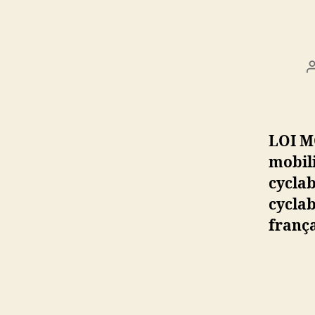
LOI M
mobili
cyclab
cyclab
frança