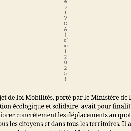
e
s
(
V
C
A
)
d’
ic
i
2
0
2
5
!
et de loi Mobilités, porté par le Ministère de 
tion écologique et solidaire, avait pour finalit
iorer concrètement les déplacements au quot
us les citoyens et dans tous les territoires. Il a