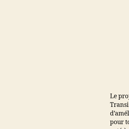
Le proj
Transi
d’amél
pour to