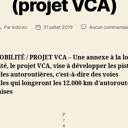
(projet VCA)
Par
ludovic
31 juillet 2019
Aucun commentai
Auteur
Date
de
de
l’article
l’article
OBILITÉ / PROJET VCA – Une annexe à la lo
té, le projet VCA, vise à développer les pis
les autoroutières, c’est-à-dire des voies
les qui longeront les 12.000 km d’autorout
ises
P
r
e