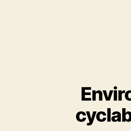
Envir
cyclab