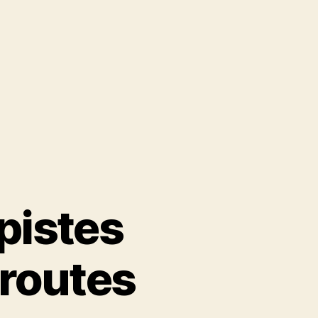
pistes
oroutes