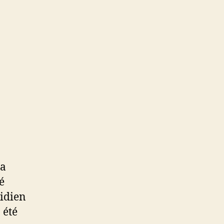
la
é
idien
 été