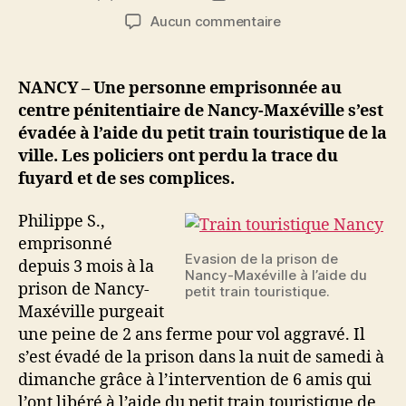
de
de
sur
Aucun commentaire
l’article
l’article
Evasion
avec
le
NANCY – Une personne emprisonnée au
petit
centre pénitentiaire de Nancy-Maxéville s’est
train
évadée à l’aide du petit train touristique de la
touristique
ville. Les policiers ont perdu la trace du
de
fuyard et de ses complices.
Nancy
!
Philippe S.,
emprisonné
Evasion de la prison de
depuis 3 mois à la
Nancy-Maxéville à l’aide du
prison de Nancy-
petit train touristique.
Maxéville purgeait
une peine de 2 ans ferme pour vol aggravé. Il
s’est évadé de la prison dans la nuit de samedi à
dimanche grâce à l’intervention de 6 amis qui
l’ont libéré à l’aide du petit train touristique de