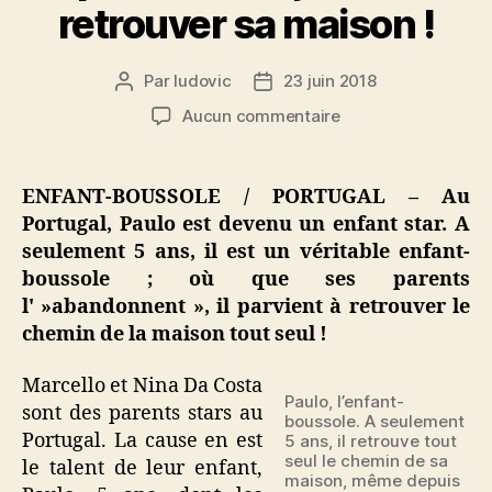
retrouver sa maison !
Par
ludovic
23 juin 2018
Auteur
Date
de
de
sur
Aucun commentaire
l’article
l’article
Paulo,
l’enfant-
boussole
ENFANT-BOUSSOLE / PORTUGAL – Au
:
Portugal, Paulo est devenu un enfant star. A
ses
seulement 5 ans, il est un véritable enfant-
parents
boussole ; où que ses parents
l’abandonnent
l' »abandonnent », il parvient à retrouver le
et
chemin de la maison tout seul !
il
parvient
toujours
Marcello et Nina Da Costa
Paulo, l’enfant-
à
sont des parents stars au
boussole. A seulement
retrouver
Portugal. La cause en est
5 ans, il retrouve tout
sa
seul le chemin de sa
le talent de leur enfant,
maison
maison, même depuis