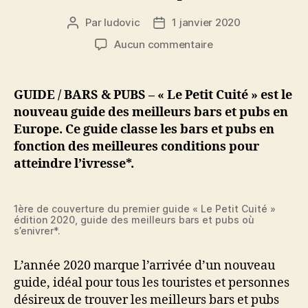
Par
ludovic
1 janvier 2020
Auteur
Date
de
de
sur
Aucun commentaire
l’article
l’article
« Le
Petit
Cuité »
GUIDE / BARS & PUBS – « Le Petit Cuité » est le
:
nouveau guide des meilleurs bars et pubs en
le
Europe. Ce guide classe les bars et pubs en
nouveau
fonction des meilleures conditions pour
guide
atteindre l’ivresse*.
des
meilleurs
bars
1ère de couverture du premier guide « Le Petit Cuité »
et
édition 2020, guide des meilleurs bars et pubs où
pubs
s’enivrer*.
d’Europe
L’année 2020 marque l’arrivée d’un nouveau
guide, idéal pour tous les touristes et personnes
désireux de trouver les meilleurs bars et pubs