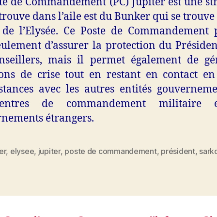
te de Commandement (PC) Jupiter est une st
 trouve dans l’aile est du Bunker qui se trouve 
s de l’Elysée. Ce Poste de Commandement 
ulement d’assurer la protection du Présiden
nseillers, mais il permet également de gé
ions de crise tout en restant en contact en
stances avec les autres entités gouverneme
entres de commandement militaire 
nements étrangers.
er
,
elysee
,
jupiter
,
poste de commandement
,
président
,
sark
es