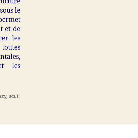
ructure
sous le
permet
t et de
rer les
 toutes
ntales,
et les
ozy
,
scuti