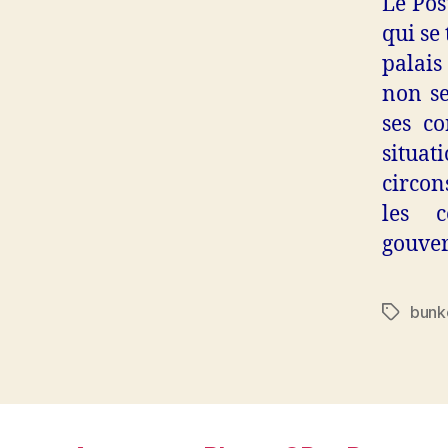
Le Pos
qui se
palai
non se
ses co
situat
circon
les c
gouver
bunk
Étiquett