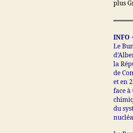
plus G
INFO 
Le Bun
d’Albe
la Rép
de Com
et en 
face à
chimiq
du sys
nucléa