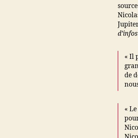
source
Nicol
Jupite
d’infos
« Il
gran
de d
nous
« Le
pour
Nico
Nico