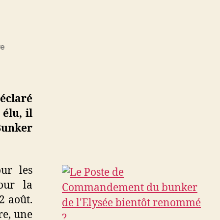
sur
re
Sarkozy
:
Président,
il
éclaré
renommerait
élu, il
le
Bunker
PC
du
bunker
de
our les
l’Elysee
our la
2 août.
re, une