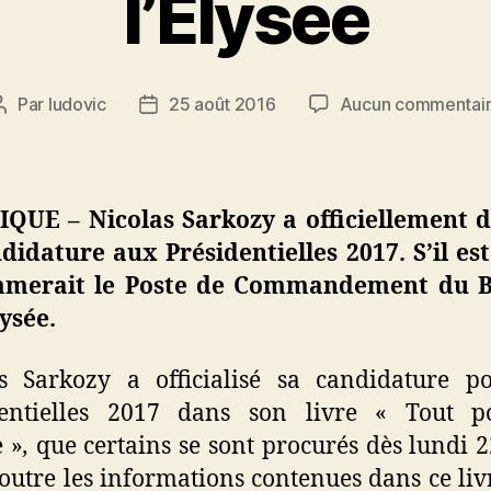
l’Elysee
Par
ludovic
25 août 2016
Aucun commentai
Auteur
Date
de
de
l’article
l’article
IQUE – Nicolas Sarkozy a officiellement d
didature aux Présidentielles 2017. S’il est 
merait le Poste de Commandement du 
lysée.
s Sarkozy a officialisé sa candidature p
dentielles 2017 dans son livre « Tout p
 »
,
que certains se sont procurés dès lundi 2
 outre les informations contenues dans ce liv