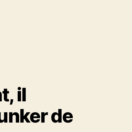
, il
unker de