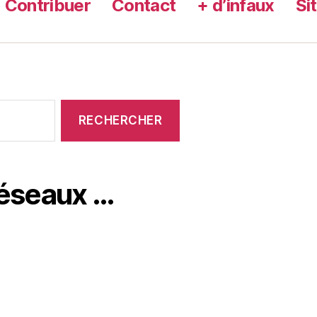
Contribuer
Contact
+ d’infaux
Si
réseaux …