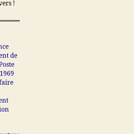
ers !
nce
ent de
Poste
 1969
faire
ent
ion