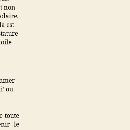
t non
olaire,
la est
stature
toile
ommer
i’ ou
e toute
nir le