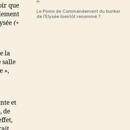
oir que
Le Poste de Commandement du bunker
dement
de l’Elysée bientôt renommé ?
lysée
(+
e la
 salle
e »,
nte et
, de
ffet,
rait