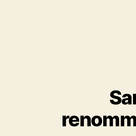
Sar
renomme