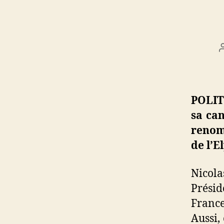
POLIT
sa can
renom
de l’E
Nicola
Prési
France
Aussi,