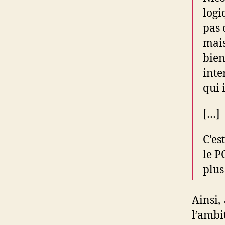
log
pas 
mais
bien
inte
qui 
[…]
C’es
le P
plus
Ainsi,
l’amb