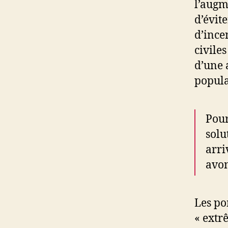
l’augm
d’évit
d’ince
civile
d’une 
popula
Pour
solu
arri
avon
Les po
« extr