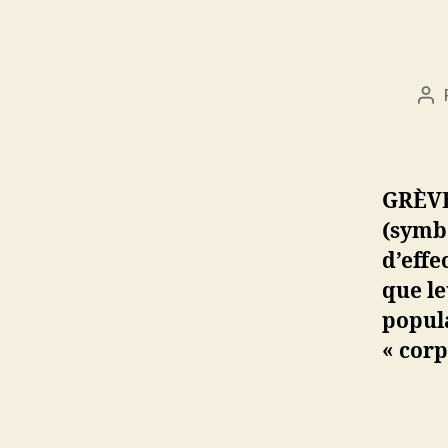
Au
de
l’a
GRÈVE
(symb
d’effe
que le
popula
« corp