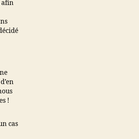
 afin
ons
 décidé
une
 d’en
 nous
s !
un cas