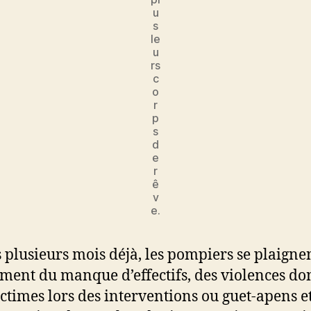
u
s
le
u
rs
c
o
r
p
s
d
e
r
ê
v
e.
 plusieurs mois déjà, les pompiers se plaigne
ent du manque d’effectifs, des violences don
ictimes lors des interventions ou guet-apens e