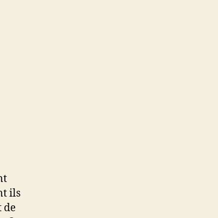
nt
t ils
t de