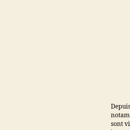
Depuis
notamm
sont v