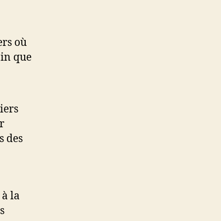
ers où
ain que
iers
r
s des
 à la
s