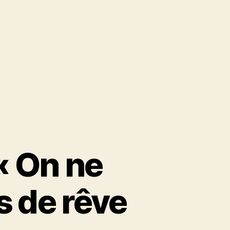
« On ne
s de rêve