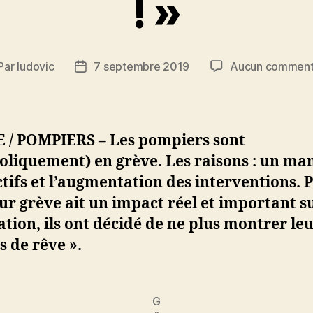
! »
Par
ludovic
7 septembre 2019
Aucun comment
teur
Date
de
rticle
l’article
 / POMPIERS – Les pompiers sont
oliquement) en grève. Les raisons : un m
ctifs et l’augmentation des interventions. 
ur grève ait un impact réel et important su
tion, ils ont décidé de ne plus montrer le
s de rêve ».
G