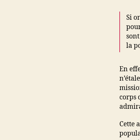
Si o
pour
sont
la p
En eff
n’étal
missio
corps 
admira
Cette 
popula