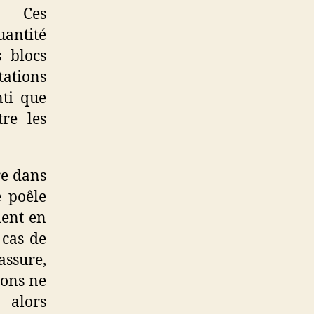
m. Ces
antité
s blocs
ations
nti que
re les
re dans
e poêle
ient en
 cas de
assure,
ions ne
 alors