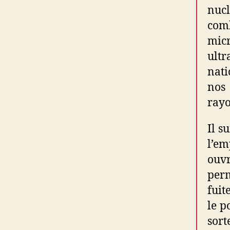
nuc
com
micr
ult
nati
nos
rayo
Il s
l’em
ouvr
perm
fuit
le p
sor