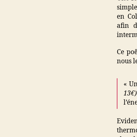
simple
en Col
afin 
interm
Ce poê
nous l
« Un
13€
l’én
Evidem
thermo