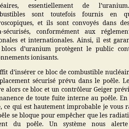
léaires, essentiellement de l’uraniu
bustibles sont toutefois fournis en qu
oscopiques, et ils sont convoyés dans de
ra-sécurisés, conformément aux réglement
onales et internationales. Ainsi, il est gara
 blocs d’uranium protègent le public cont
nnements ionisants.
uffit d’insérer ce bloc de combustible nucléai
placement sécurisé prévu dans le poêle. L
e alors ce bloc et un contrôleur Geiger prév
anence de toute fuite interne au poêle. En
e, ce qui est hautement improbable je vous r
oêle se bloque pour empêcher que les radiat
tent du poêle. Un système nous alerte