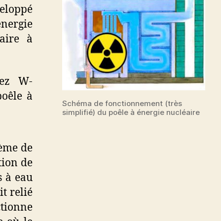
veloppé
énergie
aire à
hez W-
poêle à
Schéma de fonctionnement (très
simplifié) du poêle à énergie nucléaire
tème de
tion de
s à eau
t relié
ctionne