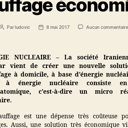
uffage économ
Par
ludovic
8 mai 2017
Aucun commentair
Auteur
Date
de
de
l’article
l’article
GIE NUCLEAIRE – La société Iranien
ar vient de créer une nouvelle solut
fage à domicile, à base d’énergie nucléai
e à énergie nucléaire consiste e
atomique, c’est-à-dire un micro ré
ire.
auffage est une dépense très coûteuse po
s. Aussi, une solution très économique v