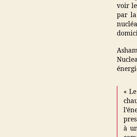
voir l
par la
nuclé
domici
Asham
Nuclea
énergi
« Le
chau
l’én
pres
à un