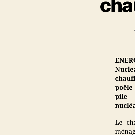
cha
ENER
Nucle
chauf
poêl
pile 
nucléa
Le ch
ménage