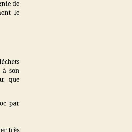
gnie de
ment le
échets
é à son
ur que
loc par
er très