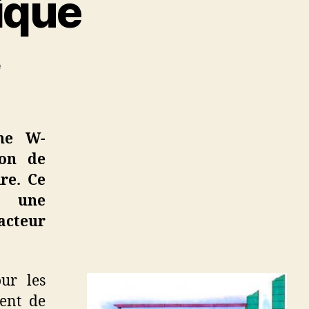
ique
sur
e
Poêle
à
énergie
nucléaire
ne W-
à
ion de
domicile
re. Ce
:
la
n une
nouvelle
acteur
solution
de
chauffage
ur les
économique
ient de