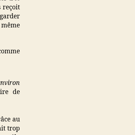
 reçoit
 garder
e même
e comme
environ
ire de
râce au
it trop