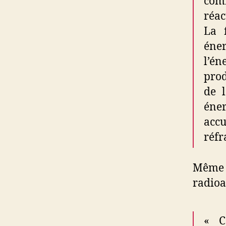
comm
réac
La 
éner
l’é
prod
de l
éne
accu
réfr
Même 
radioa
« C