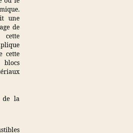
e où le
omique.
it une
gage de
 cette
mplique
e cette
 blocs
tériaux
 de la
tibles