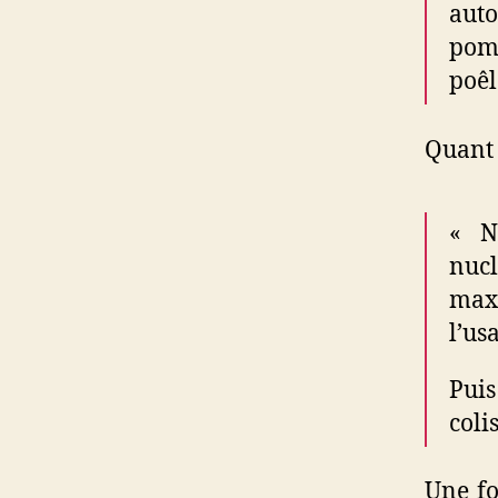
auto
pomp
poêl
Quant 
« N
nucl
max
l’us
Puis
coli
Une fo