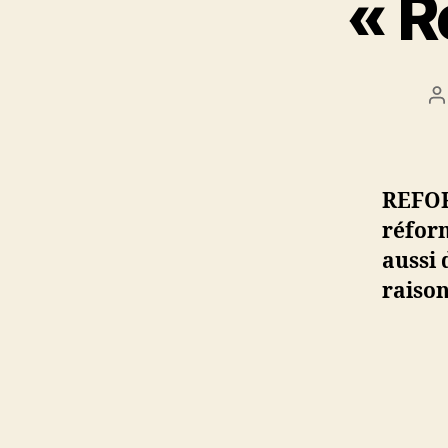
« R
A
d
l’
REFOR
réfor
aussi 
raison