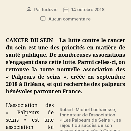
Par
ludovic
14 octobre 2018
Auteur
Date
de
de
sur
Aucun commentaire
l’article
l’article
Cancer
du
sein
CANCER DU SEIN – La lutte contre le cancer
:
du sein est une des priorités en matière de
une
santé publique. De nombreuses associations
association
s’engagent dans cette lutte. Parmi celles-ci, on
cherche
retrouve la toute nouvelle association des
des
« Palpeurs de seins », créée en septembre
palpeurs
de
2018 à Orléans, et qui recherche des palpeurs
seins
bénévoles partout en France.
bénévoles
L’association des
Robert-Michel Lochainsse,
« Palpeurs de
fondateur de l’association
seins » est une
« Les Palpeurs de Seins », se
réjouit du succès de son
association loi
association basée à Orléans