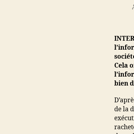
INTERN
l’info
sociét
Cela o
l’info
bien d
D’aprè
de la 
exécut
rachet