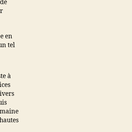
 de
ur
ée en
un tel
te à
ices
ivers
uis
omaine
 hautes