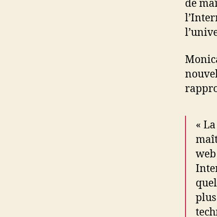
de maî
l’Inte
l’univ
Monica
nouvel
rappr
« La
maît
web 
Inte
quel
plus
tech