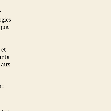
r
ogies
que.
 et
ur la
é aux
 :