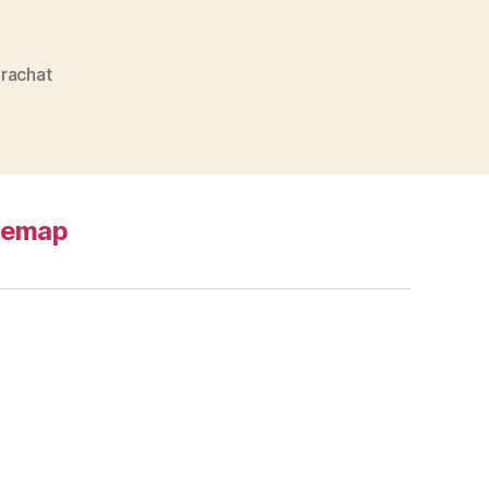
,
rachat
temap