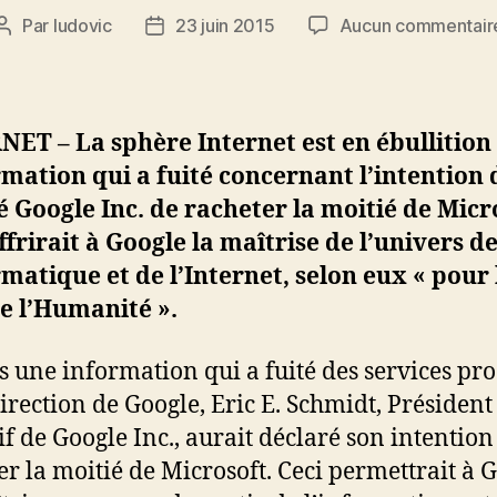
Par
ludovic
23 juin 2015
Aucun commentair
Auteur
Date
de
de
l’article
l’article
ET – La sphère Internet est en ébullition
rmation qui a fuité concernant l’intention 
é Google Inc. de racheter la moitié de Micr
ffrirait à Google la maîtrise de l’univers d
rmatique et de l’Internet, selon eux « pour 
e l’Humanité ».
s une information qui a fuité des services pr
direction de Google, Eric E. Schmidt, Président
if de Google Inc., aurait déclaré son intention
er la moitié de Microsoft. Ceci permettrait à 