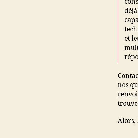
cons
déjà
capa
tech
et l
mult
répo
Contac
nos qu
renvoi
trouve
Alors,