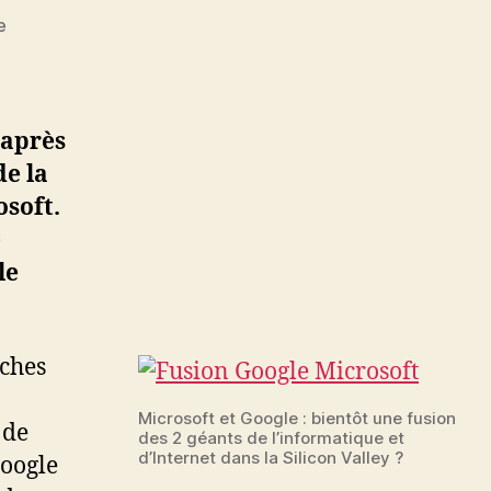
sur
e
Google
envisage
de
racheter
 après
Microsoft
de la
osoft.
e
le
oches
Microsoft et Google : bientôt une fusion
 de
des 2 géants de l’informatique et
d’Internet dans la Silicon Valley ?
Google