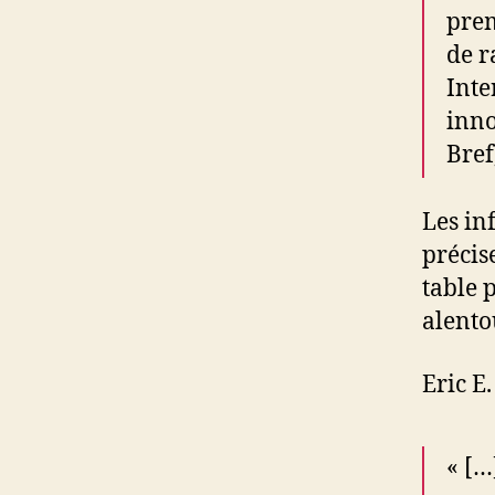
prem
de r
Inte
inno
Bref
Les in
précis
table 
alento
Eric E
« […