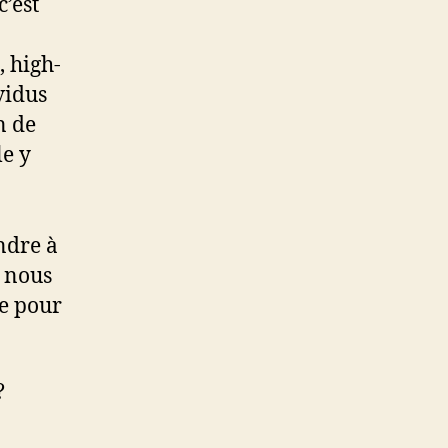
’est
, high-
vidus
n de
le y
ndre à
e nous
he pour
?