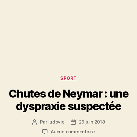
Catégories
SPORT
Chutes de Neymar : une
dyspraxie suspectée
Par
ludovic
26 juin 2018
Auteur
Date
de
de
sur
Aucun commentaire
l’article
l’article