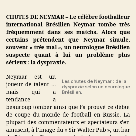
Chutes
de
Neymar
CHUTES DE NEYMAR – Le célèbre footballeur
:
international Brésilien Neymar tombe très
une
fréquemment dans ses matchs. Alors que
dyspraxie
certains prétendent que Neymar simule,
suspectée
souvent « très mal », un neurologue Brésilien
suspecte quant à lui un problème plus
sérieux : la dyspraxie.
Neymar est un
Les chutes de Neymar : de la
joueur de talent …
dyspraxie selon un neurologue
mais qui a
Brésilien.
tendance a
beaucoup tomber ainsi que l’a prouvé ce début
de coupe du monde de football en Russie. La
plupart des commentateurs et spectateurs s’en
amusent, à l’image du « Sir Walter Pub », un bar